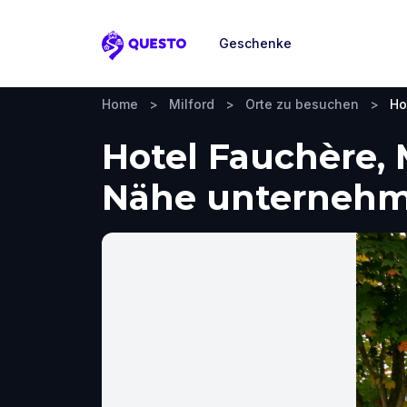
Geschenke
Questo
Home
>
Milford
>
Orte zu besuchen
>
Ho
Hotel Fauchère, 
Nähe unterneh