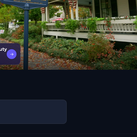
uty
→