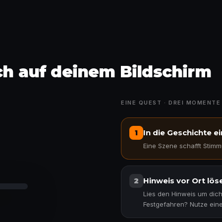
ich auf deinem Bildschirm
EINE QUEST · DREI MOMENTE
In die Geschichte e
1
Eine Szene schafft Stimm
len
Hinweis vor Ort lös
2
Lies den Hinweis um dich
Festgefahren? Nutze eine