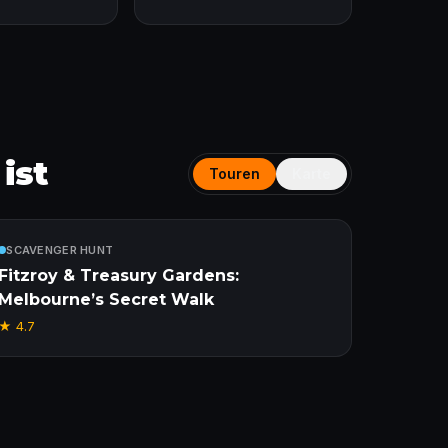
ist
Touren
Karte
Enthalten
SCAVENGER HUNT
Fitzroy & Treasury Gardens:
Melbourne’s Secret Walk
★
4.7