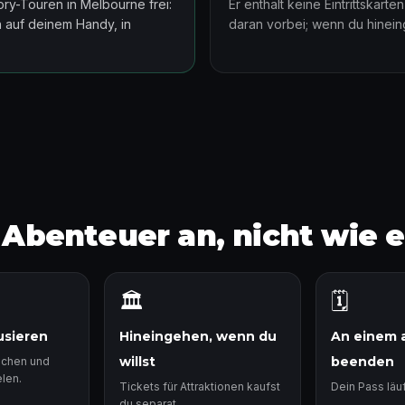
ory-Touren in Melbourne frei:
Er enthält keine Eintrittskart
n auf deinem Handy, in
daran vorbei; wenn du hinein
n Abenteuer an, nicht wie 
🏛️
🗓️
usieren
Hineingehen, wenn du
An einem 
willst
beenden
achen und
len.
Tickets für Attraktionen kaufst
Dein Pass läuf
du separat.