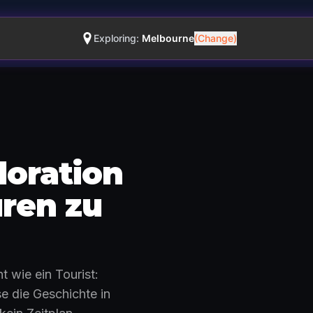
Exploring:
Melbourne
(Change)
loration
uren zu
So funktioniert es · 0:48
 wie ein Tourist:
e die Geschichte in