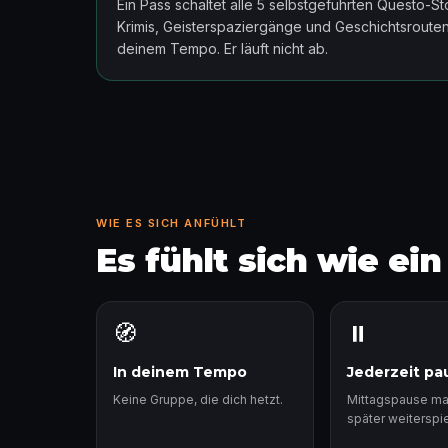
Ein Pass schaltet alle 5 selbstgeführten Questo-St
Krimis, Geisterspaziergänge und Geschichtsroute
deinem Tempo. Er läuft nicht ab.
WIE ES SICH ANFÜHLT
Es fühlt sich wie ei
🧭
⏸️
In deinem Tempo
Jederzeit pa
Keine Gruppe, die dich hetzt.
Mittagspause m
später weiterspie