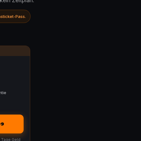
ein Zeitplan.
sticket-Pass.
tie
99
30 Tage Geld