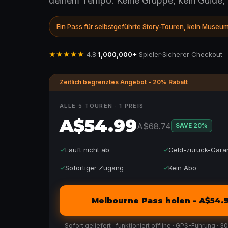
deinem Tempo. Keine Gruppe, kein Guide, k
Ein Pass für selbstgeführte Story-Touren, kein Museum
★★★★★
4.8
·
1,000,000+
Spieler
·
Sicherer Checkout
Zeitlich begrenztes Angebot - 20% Rabatt
ALLE 5 TOUREN · 1 PREIS
A$54.99
A$68.74
SAVE
20
%
✓
Läuft nicht ab
✓
Geld-zurück-Garan
✓
Sofortiger Zugang
✓
Kein Abo
Melbourne Pass holen - A$54.
Sofort geliefert · funktioniert offline · GPS-Führung · 