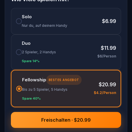
"Zandpoortvest" und 750 m vom großen Bahnhof
entfernt.
Solo
$6.99
Nur du, auf deinem Handy
Duo
$11.99
2 Spieler, 2 Handys
$6/Person
Spare 14%
Fellowship
BESTES ANGEBOT
$20.99
Bis zu 5 Spieler, 5 Handys
$4.2/Person
Spare 40%
Freischalten · $20.99