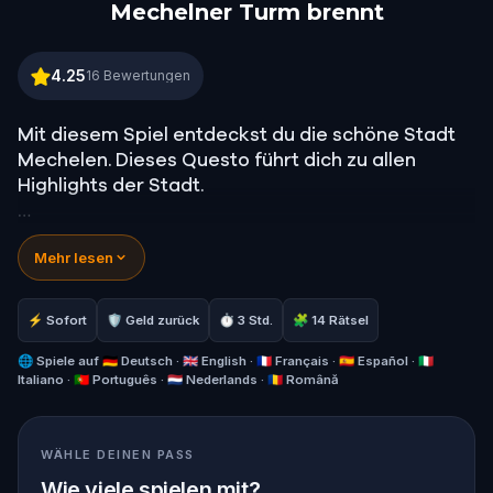
Mechelner Turm brennt
Mechelner Turm brennt
4.25
16
Bewertungen
Mit diesem Spiel entdeckst du die schöne Stadt
Mechelen. Dieses Questo führt dich zu allen
Highlights der Stadt.
Du kannst das Spiel alleine, als Familie oder mit
Mehr lesen
Freunden spielen. Nur in der Nacht oder am
späten Abend können einige Haltestellen
unerreichbar sein.
⚡ Sofort
🛡 Geld zurück
⏱ 3 Std.
🧩 14 Rätsel
Überprüfe unbedingt das Wetter, bevor du mit
🌐
Spiele auf
🇩🇪 Deutsch · 🇬🇧 English · 🇫🇷 Français · 🇪🇸 Español · 🇮🇹
Italiano · 🇵🇹 Português · 🇳🇱 Nederlands · 🇷🇴 Română
dieser Questo beginnst. Mechelen ist immer noch
Belgien, daher kann das Wetter unberechenbar
sein.
WÄHLE DEINEN PASS
Wie viele spielen mit?
Der Startpunkt ist 300 m vom Parkhaus