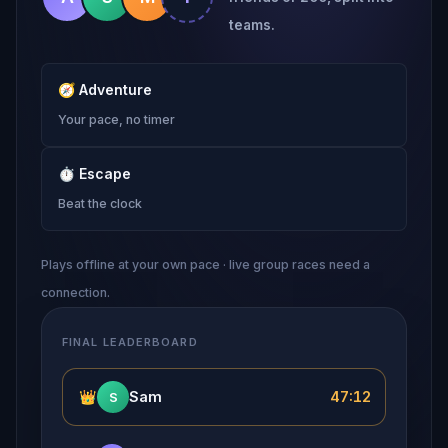
teams.
🧭
Adventure
Your pace, no timer
⏱
Escape
Beat the clock
Plays offline at your own pace · live group races need a
connection.
FINAL LEADERBOARD
👑
Sam
47:12
S