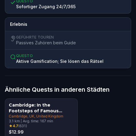
QUESTO
Sofortiger Zugang 24/7/365
Erlebnis
GEFÜHRTE TOUREN
Passives Zuhören beim Guide
QUESTO
Aktive Gamification; Sie lösen das Rätsel
Ähnliche Quests in anderen Städten
Cambridge: In the
Footsteps of Famous
Alumni Walking Tour &
Cambridge, UK
, United Kingdom
3.1
km
|
Avg. time:
167
min
Escape Game
★
4.7
(
631
)
$12.99