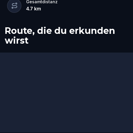
Gesamtdistanz
4.7
km
Route, die du erkunden
wirst
Start
Ziel