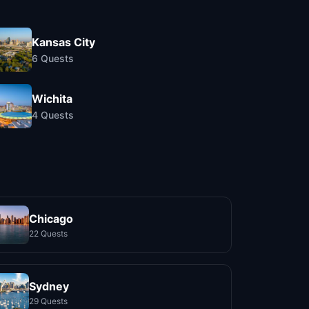
Kansas City
6
Quests
Wichita
4
Quests
Chicago
22 Quests
Sydney
29 Quests