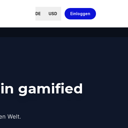
DE
USD
Einloggen
in gamified
en Welt.