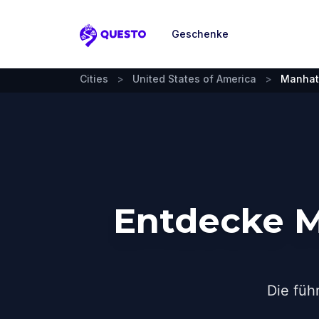
Geschenke
Questo
Cities
>
United States of America
>
Manhat
Entdecke M
Die füh