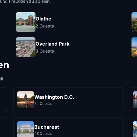
e und Freunden zu spielen.
Olathe
2
Quests
Overland Park
3
Quests
en
it
Washington D.C.
24 Quests
Bucharest
48 Quests