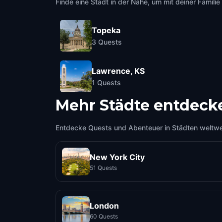
Finde eine Stadt in der Nähe, um mit deiner Famili
Topeka
3
Quests
Lawrence, KS
1
Quests
Mehr Städte entdeck
Entdecke Quests und Abenteuer in Städten weltwe
New York City
51 Quests
London
60 Quests