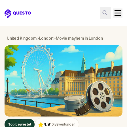
Questo
United Kingdom
>
London
>
Movie mayhem in London
4.9
Top bewertet
10
Bewertungen