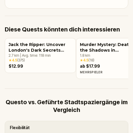
Diese Quests könnten dich interessieren
Jack the Ripper: Uncover
Murder Mystery: Death 
London's Dark Secrets
the Shadows in
Escape Game
2.7
km
|
Avg. time:
118
min
Kensington, London
1.8
km
★
4.5
(
375
)
★
4.5
(
18
)
$12.99
ab $17.99
MEHRSPIELER
Questo vs. Geführte Stadtspaziergänge im
Vergleich
Flexibilität