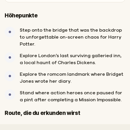
Höhepunkte
Step onto the bridge that was the backdrop
to unforgettable on-screen chaos for Harry
Potter.
Explore London’s last surviving galleried inn,
a local haunt of Charles Dickens.
Explore the romcom landmark where Bridget
Jones wrote her diary.
Stand where action heroes once paused for
a pint after completing a Mission Impossible.
Start
Ziel
Route, die du erkunden wirst