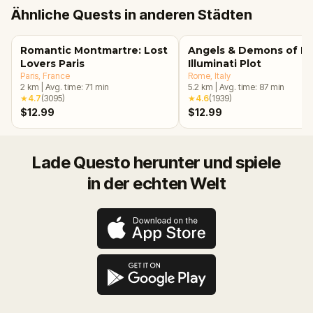
Ähnliche Quests in anderen Städten
Romantic Montmartre: Lost
Angels & Demons of R
Lovers Paris
Illuminati Plot
Paris
, France
Rome
, Italy
2
km
|
Avg. time:
71
min
5.2
km
|
Avg. time:
87
min
★
4.7
(
3095
)
★
4.6
(
1939
)
$12.99
$12.99
Lade Questo herunter und spiele
in der echten Welt