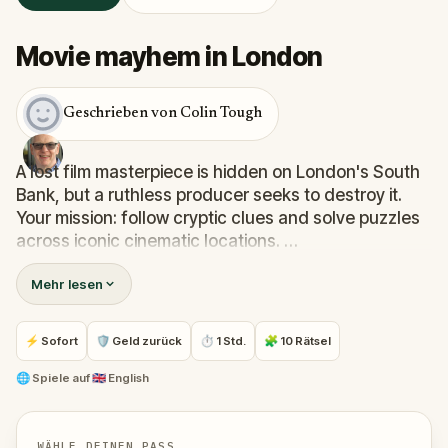
Movie mayhem in London
Geschrieben von Colin Tough
A lost film masterpiece is hidden on London's South
Bank, but a ruthless producer seeks to destroy it.
Your mission: follow cryptic clues and solve puzzles
across iconic cinematic locations.
The trail leads you to classic film settings, including
Mehr lesen
the Tate Modern, scene of a dramatic
Mission:
Impossible
escape, the Millennium Bridge, attacked
by Dementors in
Harry Potter and the Half-Blood
⚡ Sofort
🛡 Geld zurück
⏱ 1 Std.
🧩 10 Rätsel
Prince
, and the Globe Tavern, home to
Bridget Jones
.
Are you ready to start your blockbuster adventure?
🌐
Spiele auf
🇬🇧 English
WÄHLE DEINEN PASS