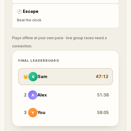
⏱
Escape
Beat the clock
Plays offline at your own pace · live group races need a
connection.
FINAL LEADERBOARD
👑
Sam
47:12
S
2
Alex
51:38
A
3
You
58:05
Y