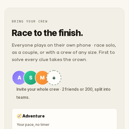
BRING YOUR CREW
Race to the finish.
Everyone plays on their own phone · race solo,
as a couple, or with a crew of any size. First to
solve every clue takes the crown.
+
A
S
M
Invite your whole crew · 2 friends or 200, split into
teams.
🧭
Adventure
Your pace, no timer