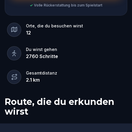
✓
Volle Rückerstattung bis zum Spielstart
Orte, die du besuchen wirst
12
Du wirst gehen
2760
Schritte
Gesamtdistanz
2.1
km
Route, die du erkunden
wirst
Start
Ziel