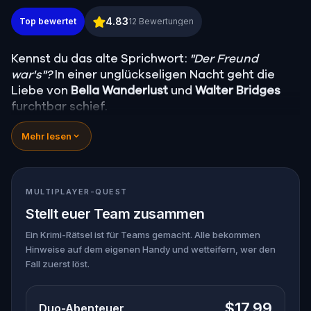
Murder Mystery: Löse den Fall in Limerick
4.83
Top bewertet
12
Bewertungen
Kennst du das alte Sprichwort:
"Der Freund
war's"?
In einer unglückseligen Nacht geht die
Liebe von
Bella Wanderlust
und
Walter Bridges
furchtbar schief.
Bella, eine berühmte Reisebloggerin, wurde
Mehr lesen
während einer Geistertour, die von dem
theatralischen
Percy Shadows
geleitet wurde,
tot
aufgefunden. Jetzt liegt es an dir, die Wahrheit
herauszufinden.
MULTIPLAYER-QUEST
War es Walter, der besessene Freund? Percy, der
Stellt euer Team zusammen
Geisterführer mit dem Gespür für Dramatik?
Oder versteckt sich jemand anderes in den
Ein Krimi-Rätsel ist für Teams gemacht. Alle bekommen
Hinweise auf dem eigenen Handy und wetteifern, wer den
Schatten?
Fall zuerst löst.
🔎 S
ammle Hinweise, verhöre Verdächtige und
entlarve den wahren Mörder, bevor er wieder
zuschlägt. Halte deinen Stift und dein Papier
$17.99
Duo-Abenteuer