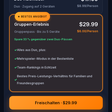
bereit, um alle wichtigen Beweise zu notieren.
$8.99/Person
Duo · Zugang auf 2 Geräten
★
BESTES ANGEBOT
✓
$29.99
Gruppen-Erlebnis
✓
$6.00/Person
Gruppenpass · Bis zu 5 Geräte
✓
Spare 33 % gegenüber zwei Duo-Pässen
✓
✓
Alles aus Duo, plus:
✓
Mehrspieler-Modus in der Bestenliste
✓
Team-Rankings in Echtzeit
Bestes Preis-Leistungs-Verhältnis für Familien und
✓
Freundesgruppen
Freischalten · $29.99