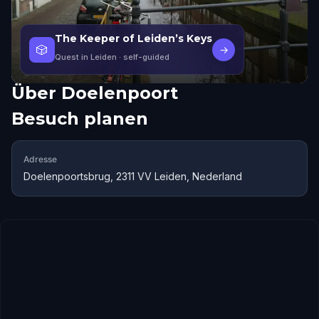
The Keeper of Leiden’s Keys
🎲
→
Quest in Leiden
· self-guided
Über
Doelenpoort
Besuch planen
Adresse
Doelenpoortsbrug, 2311 VV Leiden, Nederland