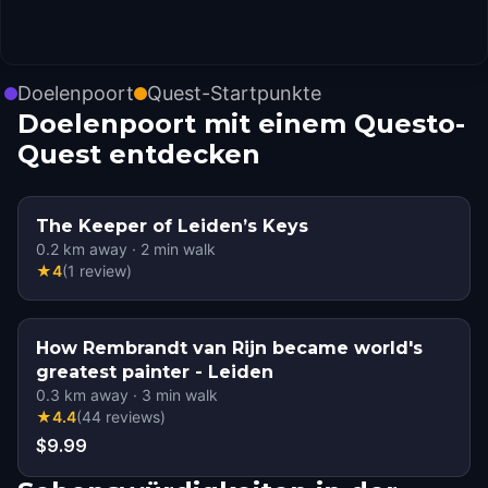
Doelenpoort
Quest-Startpunkte
Doelenpoort mit einem Questo-
Quest entdecken
The Keeper of Leiden’s Keys
0.2
km away
·
2
min walk
★
4
(
1
review
)
How Rembrandt van Rijn became world's
greatest painter - Leiden
0.3
km away
·
3
min walk
★
4.4
(
44
reviews
)
$9.99