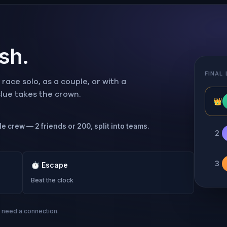
ish.
FINAL
ace solo, as a couple, or with a
 clue takes the crown.
👑
le crew — 2 friends or 200, split into teams.
2
3
⏱
Escape
Beat the clock
s need a connection.