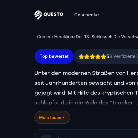
Geschenke
Questo
Der 13. Schlüssel: Die Verschwörung de
Greece
>
Heraklion
>
Der 13. Schlüssel: Die Versch
5
Top bewertet
8
Verifiziert
Unter den modernen Straßen von Herakl
seit Jahrhunderten bewacht und von 
gejagt wird. Mit Hilfe des kryptische
schlüpfst du in die Rolle des "Tracker".
Mehr lesen
Deine Aufgabe ist es, das historische
versteckte Objekte zu entdecken und