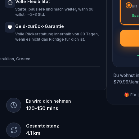
Volle Flexibilität
⏱️
der Stadt für immer ausgelöscht wird.
Bis
Starte, pausiere und mach weiter, wann du
 bereit, dem Faden zu folgen?
willst · ~2–3 Std.
Spa
Geld-zurück-Garantie
🛡️
Volle Rückerstattung innerhalb von 30 Tagen,
wenn es nicht das Richtige für dich ist.
raklion, Greece
Du wohnst in
$79.99/Jahr
🎁 Für
Es wird dich nehmen
120
-
150
mins
Gesamtdistanz
4.1
km