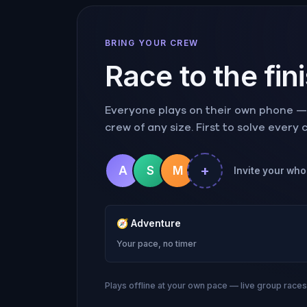
BRING YOUR CREW
Race to the fin
Everyone plays on their own phone — r
crew of any size. First to solve every
+
A
S
M
Invite your who
🧭
Adventure
Your pace, no timer
Plays offline at your own pace — live group race