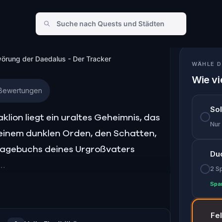
r Daedalus - Der Tracker
wörung der Daedalus - Der Tracker
WÄHLE D
Wie vi
e Bewertungen
So
ion liegt ein uraltes Geheimnis, das
Nur
einem dunklen Orden, den Schatten,
n Tagebuchs deines Urgroßvaters
Du
2 S
Spa
 Herz von Candia zu erkunden, 13
 den ultimativen Mastercode zu
Fe