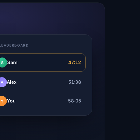
 LEADERBOARD
Sam
47:12
S
Alex
51:38
A
You
58:05
Y