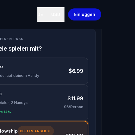
DE
USD
Einloggen
EINEN PASS
ele spielen mit?
lo
$6.99
 du, auf deinem Handy
o
$11.99
pieler, 2 Handys
$6/Person
re 14%
llowship
BESTES ANGEBOT