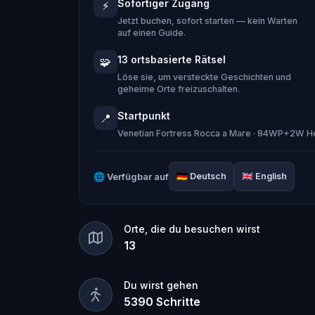
Sofortiger Zugang
⚡
knacken, bevor die wahre Geschichte 
Jetzt buchen, sofort starten — kein Warten
Das Labyrinth wartet auf dich. Bist du
auf einen Guide.
13 ortsbasierte Rätsel
🧩
Löse sie, um versteckte Geschichten und
geheime Orte freizuschalten.
Startpunkt
📍
Venetian Fortress Rocca a Mare · 84WP+2W He
🌐
Verfügbar auf
🇩🇪
Deutsch
🇬🇧
English
Orte, die du besuchen wirst
13
Du wirst gehen
5390
Schritte