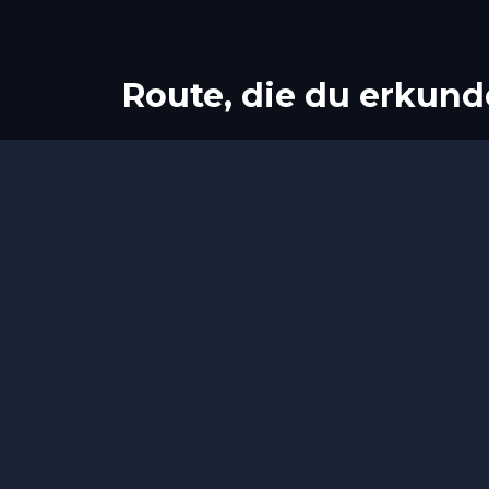
Route, die du erkund
Start
Ziel