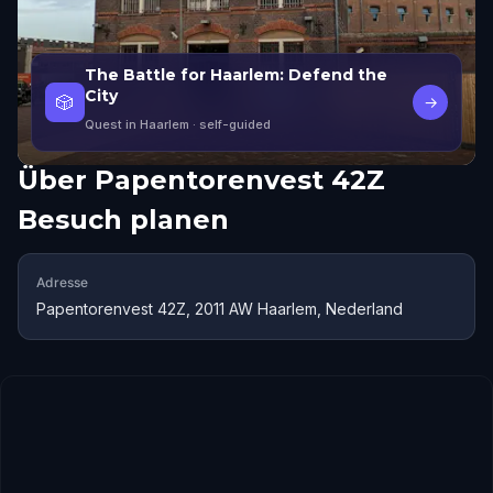
The Battle for Haarlem: Defend the
City
🎲
→
Quest in Haarlem
· self-guided
Über
Papentorenvest 42Z
Besuch planen
Adresse
Papentorenvest 42Z, 2011 AW Haarlem, Nederland