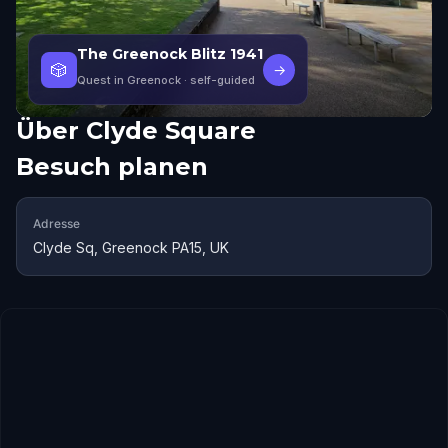
The Greenock Blitz 1941
🎲
→
Quest in Greenock
· self-guided
Über
Clyde Square
Besuch planen
Adresse
Clyde Sq, Greenock PA15, UK