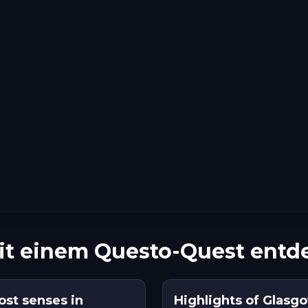
it einem Questo-Quest entd
ost senses in
Highlights of Glasg