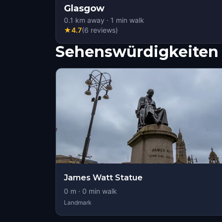
Glasgow
0.1
km away
·
1
min walk
★
4.7
(
6
reviews
)
Sehenswürdigkeiten 
James Watt Statue
0
m ·
0
min walk
Landmark