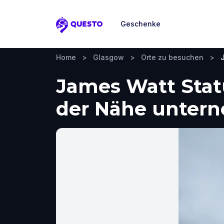
Geschenke
Questo
Home
>
Glasgow
>
Orte zu besuchen
>
James Watt Stat
der Nähe unter