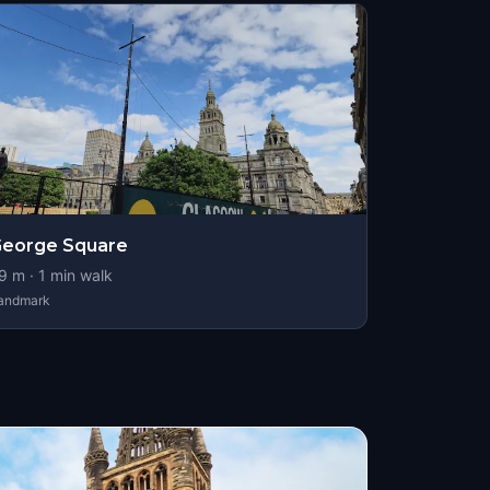
George Square
9
m ·
1
min walk
andmark