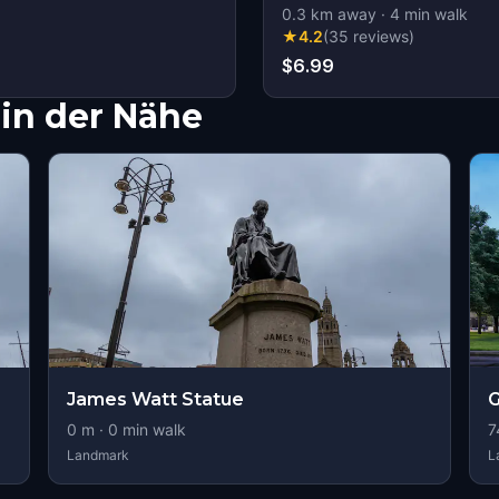
0.3
km away
·
4
min walk
★
4.2
(
35
reviews
)
$6.99
in der Nähe
James Watt Statue
0
m ·
0
min walk
7
Landmark
L