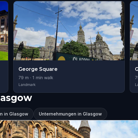
George Square
79
m ·
1
min walk
7
Landmark
L
lasgow
n in Glasgow
Unternehmungen in Glasgow