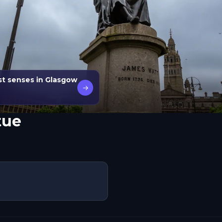
ost senses in Glasgow
→
tue