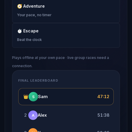
🧭
Adventure
Your pace, no timer
⏱
Escape
Beat the clock
Plays offline at your own pace · live group races need a
connection.
FINAL LEADERBOARD
👑
Sam
47:12
S
2
Alex
51:38
A