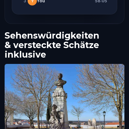
3
You
58:05
Y
Sehenswürdigkeiten
& versteckte Schätze
inklusive