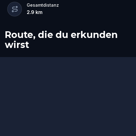
Gesamtdistanz
2.9
km
Route, die du erkunden
wirst
Start
Ziel