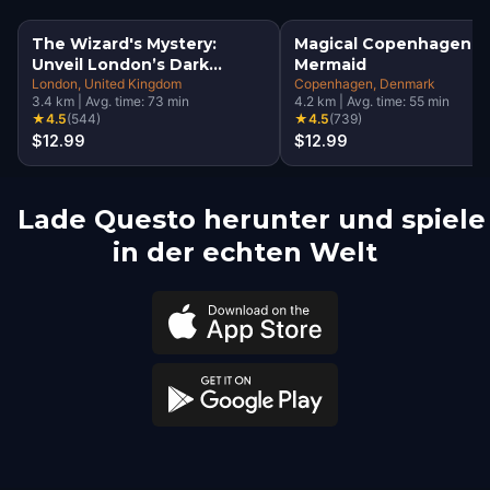
The Wizard's Mystery:
Magical Copenhagen: Li
Unveil London’s Dark
Mermaid
Secrets Escape Game
London
, United Kingdom
Copenhagen
, Denmark
3.4
km
|
Avg. time:
73
min
4.2
km
|
Avg. time:
55
min
★
4.5
(
544
)
★
4.5
(
739
)
$12.99
$12.99
Lade Questo herunter und spiele
in der echten Welt