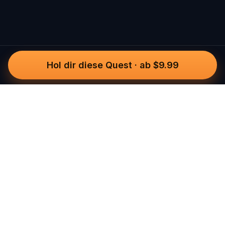
Hol dir diese Quest
·
ab $9.99
Questo
In einer zunehmend digitalen Welt
bringt dich Questo zurück ins echte
Leben. Unsere Quests laden dich ein,
rauszugehen, Menschen zu begegnen
und unvergessliche Erinnerungen zu