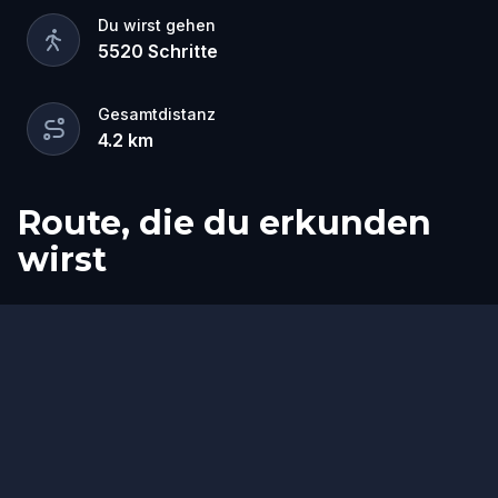
Du wirst gehen
5520
Schritte
Gesamtdistanz
4.2
km
Route, die du erkunden
wirst
Start
Ziel