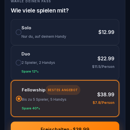
WÄHLE DEINEN PASS
Löse Rätsel, folge kryptischen Hinweisen, die in
den dunklen Gassen von Edinburgh versteckt
Wie viele spielen mit?
sind, und entdecke Geheimnisse, die den Verlauf
der Geschichte ändern könnten.
Solo
Gehe, erkunde und schaffe Erinnerungen,
$12.99
während du die grausame Wahrheit aufdeckst.
Nur du, auf deinem Handy
Kannst du den Fall lösen, bevor die Zeit abläuft?
Duo
$22.99
2 Spieler, 2 Handys
$11.5/Person
Spare 12%
Fellowship
BESTES ANGEBOT
$38.99
Bis zu 5 Spieler, 5 Handys
$7.8/Person
Spare 40%
Freischalten · $38.99