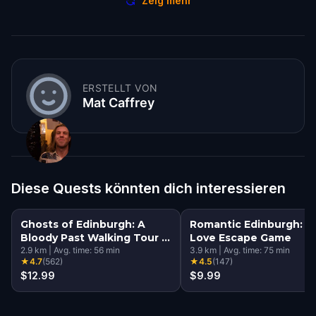
Zeig mehr
ERSTELLT VON
Mat Caffrey
Diese Quests könnten dich interessieren
Ghosts of Edinburgh: A
Romantic Edinburgh: T
Bloody Past Walking Tour &
Love Escape Game
Escape Game
2.9
km
|
Avg. time:
56
min
3.9
km
|
Avg. time:
75
min
★
4.7
(
562
)
★
4.5
(
147
)
$12.99
$9.99