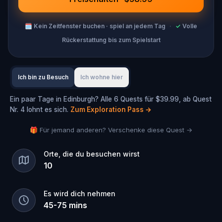
🗓
Kein Zeitfenster buchen · spiel an jedem Tag
·
✓
Volle
Rückerstattung bis zum Spielstart
Ich bin zu Besuch
Ich wohne hier
Ein paar Tage in Edinburgh? Alle 6 Quests für $39.99, ab Quest
Nr. 4 lohnt es sich.
Zum Exploration Pass
→
🎁 Für jemand anderen? Verschenke diese Quest →
Orte, die du besuchen wirst
10
Es wird dich nehmen
45
-
75
mins