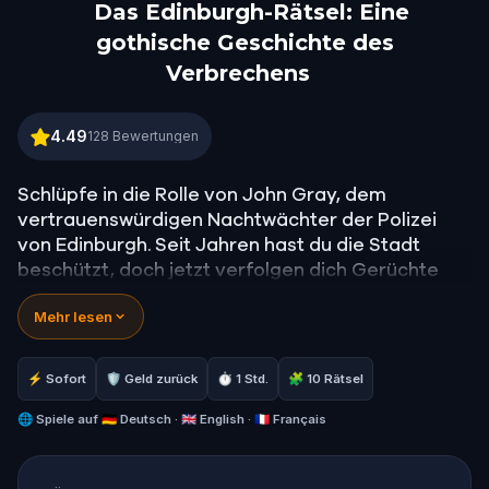
Das Edinburgh-Rätsel: Eine
gothische Geschichte des
Verbrechens
Das Edinburgh-Rätsel: Eine gothische Geschichte 
4.49
128
Bewertungen
Schlüpfe in die Rolle von John Gray, dem
vertrauenswürdigen Nachtwächter der Polizei
von Edinburgh. Seit Jahren hast du die Stadt
beschützt, doch jetzt verfolgen dich Gerüchte
über furchtbare, wiederholte Verbrechen, die die
Mehr lesen
Straßen heimsuchen.
Nur mit deinem Mut und der Gesellschaft von
Bobby, deinem treuen Skye Terrier, begibst du
⚡ Sofort
🛡 Geld zurück
⏱ 1 Std.
🧩 10 Rätsel
dich auf eine gefährliche Reise durch die
unheimlichen, gothischen Straßen von Edinburgh.
🌐
Spiele auf
🇩🇪 Deutsch · 🇬🇧 English · 🇫🇷 Français
Deine Mission? Einen legendären Detektiv finden
und das Geheimnis lüften, das die Stadt bedroht.