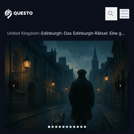
Questo
United Kingdom
>
Edinburgh
>
Das Edinburgh-Rätsel: Eine gothische Geschichte des Verbrechens
‹
›