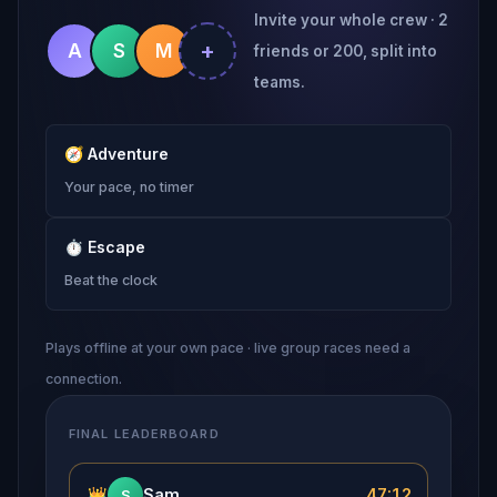
Invite your whole crew · 2
+
A
S
M
friends or 200, split into
teams.
🧭
Adventure
Your pace, no timer
⏱
Escape
Beat the clock
Plays offline at your own pace · live group races need a
connection.
FINAL LEADERBOARD
👑
Sam
47:12
S