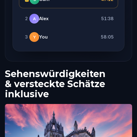
2
Alex
51:38
A
3
You
58:05
Y
Sehenswürdigkeiten
& versteckte Schätze
inklusive