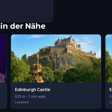
in der Nähe
Edinburgh Castle
E
522
m ·
7
min walk
5
Landmark
L