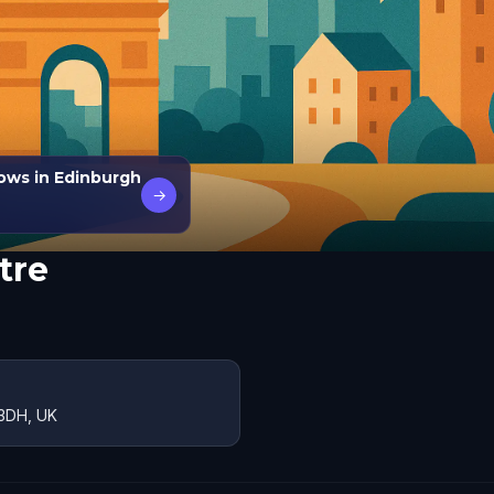
ows in Edinburgh
→
tre
 3DH, UK