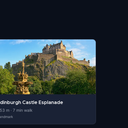
dinburgh Castle Esplanade
53
m ·
7
min walk
andmark