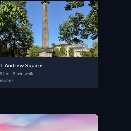
t. Andrew Square
92
m ·
8
min walk
andmark