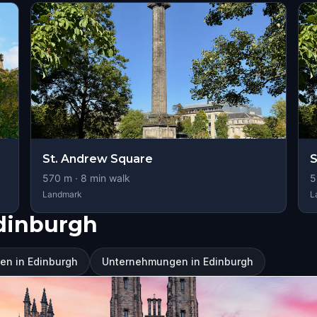
St. Andrew Square
S
570
m ·
8
min walk
5
Landmark
L
dinburgh
en in Edinburgh
Unternehmungen in Edinburgh