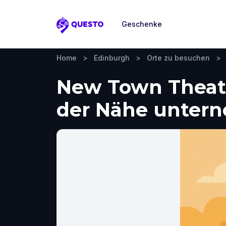
Geschenke
Questo
Home
>
Edinburgh
>
Orte zu besuchen
>
New Town Theatr
der Nähe unter