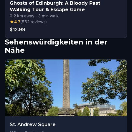
Ghosts of Edinburgh: A Bloody Past
Walking Tour & Escape Game
0.2
km away
·
3
min walk
★
4.7
(
562
reviews
)
$12.99
Sehenswürdigkeiten in der
Nähe
St. Andrew Square