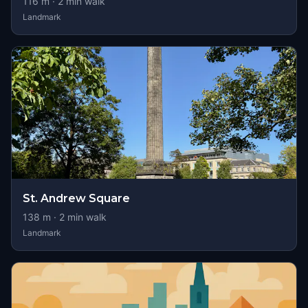
116
m ·
2
min walk
Landmark
St. Andrew Square
138
m ·
2
min walk
Landmark