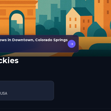
dows in Downtown, Colorado Springs
→
ckies
 USA