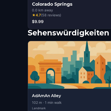
Colorado Springs
0.0
km away
★
4.7
(
58
reviews
)
$9.99
Sehenswürdigkeiten 
AdAmAn Alley
102
m ·
1
min walk
Landmark