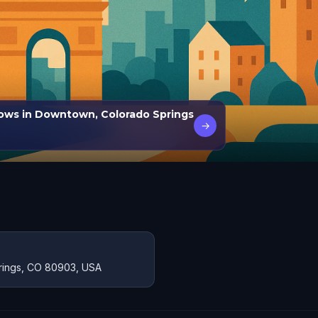
dows in Downtown, Colorado Springs
→
prings, CO 80903, USA