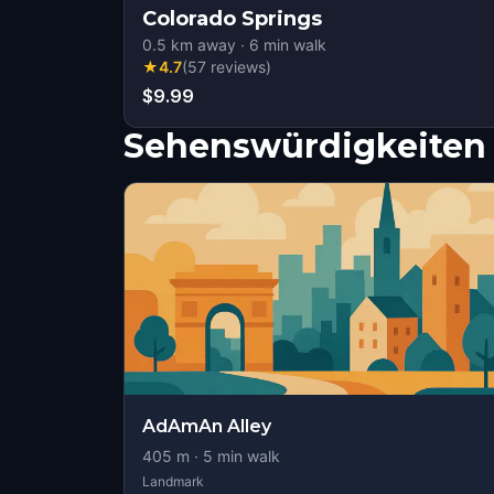
Colorado Springs
0.5
km away
·
6
min walk
★
4.7
(
57
reviews
)
$9.99
Sehenswürdigkeiten 
AdAmAn Alley
405
m ·
5
min walk
Landmark