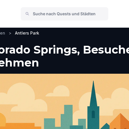
hen
>
Antlers Park
lorado Springs, Besuch
nehmen