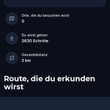
Orte, die du besuchen wirst
0
Du wirst gehen
2630
Schritte
Gesamtdistanz
2
km
Route, die du erkunden
wirst
Ziel