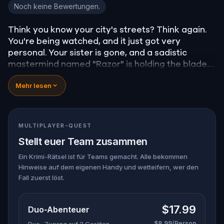
20 Cuts in Cologne
Noch keine Bewertungen.
Think you know your city's streets? Think again.
You're being watched, and it just got very
personal. Your sister is gone, and a sadistic
mastermind named "Razor" is holding the blade.
You’re not just taking a walk; you’re a pawn in a
Mehr lesen
twisted scavenger hunt where the stakes are life
and death. To find her, you’ll have to save others
first—strangers trapped in Razor’s deadly
games. You’ll need to solve sinister puzzles and
MULTIPLAYER-QUEST
help a detective trace the killer's location.
Stellt euer Team zusammen
The clock is ticking, and every wrong move brings
your sister one step closer to her final cut. Do you
Ein Krimi-Rätsel ist für Teams gemacht. Alle bekommen
Hinweise auf dem eigenen Handy und wetteifern, wer den
have the nerves to outsmart a killer, or will you
Fall zuerst löst.
become just another notch on his blade?
$17.99
Duo-Abenteuer
$8.99/Person