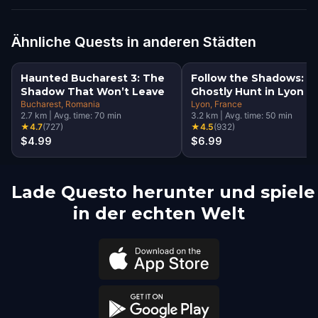
Ähnliche Quests in anderen Städten
Haunted Bucharest 3: The
Follow the Shadows: A
Shadow That Won’t Leave
Ghostly Hunt in Lyon
Bucharest
, Romania
Lyon
, France
2.7
km
|
Avg. time:
70
min
3.2
km
|
Avg. time:
50
min
★
4.7
(
727
)
★
4.5
(
932
)
$4.99
$6.99
Lade Questo herunter und spiele
in der echten Welt