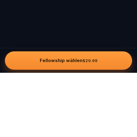
Fellowship wählen
$29.99
Questo
In einer zunehmend digitalen Welt
bringt dich Questo zurück ins echte