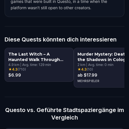
games that were built in Questo, in a time when the
platform wasn't still open to other creators.
Diese Quests könnten dich interessieren
The Last Witch – A
Murder Mystery: Death 
Haunted Walk Through
the Shadows in Colog
Cologne Walking Tour &
4.9
km
|
Avg. time:
129
min
2
km
|
Avg. time:
0
min
★
4.3
(
710
)
★
4.3
(
10
)
Escape Game
$6.99
ab $17.99
MEHRSPIELER
Questo vs. Geführte Stadtspaziergänge im
Vergleich