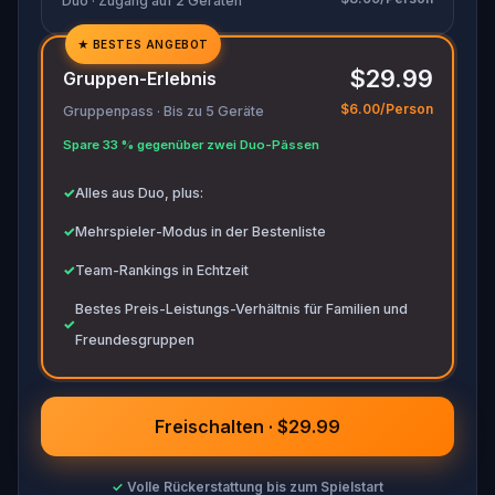
Duo · Zugang auf 2 Geräten
★
BESTES ANGEBOT
✓
$29.99
Gruppen-Erlebnis
✓
$6.00/Person
Gruppenpass · Bis zu 5 Geräte
✓
Spare 33 % gegenüber zwei Duo-Pässen
✓
✓
Alles aus Duo, plus:
✓
Mehrspieler-Modus in der Bestenliste
✓
Team-Rankings in Echtzeit
Bestes Preis-Leistungs-Verhältnis für Familien und
✓
Freundesgruppen
Freischalten · $29.99
✓
Volle Rückerstattung bis zum Spielstart