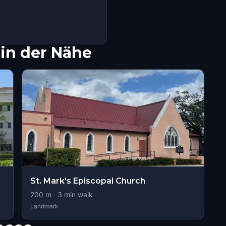
in der Nähe
St. Mark's Episcopal Church
200
m ·
3
min walk
Landmark