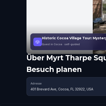
Historic Cocoa Village Tour: Myste
🎲
Quest in Cocoa
· self-guided
Über
Myrt Tharpe Sq
Besuch planen
Adresse
401 Brevard Ave, Cocoa, FL 32922, USA