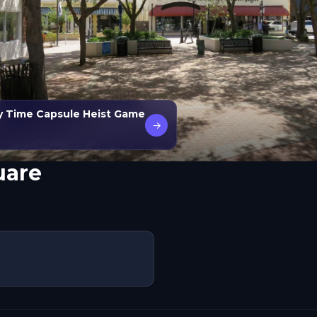
ry Time Capsule Heist Game
→
uare