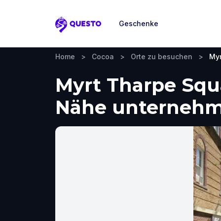
Geschenke
Questo
Home
>
Cocoa
>
Orte zu besuchen
>
Myr
Myrt Tharpe Squa
Nähe unterneh