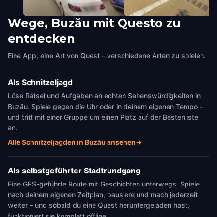
Wege, Buzău mit Questo zu
Catedrala Sf. Sava
Colegiul Național „Bogdan
entdecken
Buzău
,
Romania
Petriceicu Hașdeu”
Buzău
,
Romania
Eine App, eine Art von Quest – verschiedene Arten zu spielen.
Als Schnitzeljagd
Löse Rätsel und Aufgaben an echten Sehenswürdigkeiten in
Buzău. Spiele gegen die Uhr oder in deinem eigenen Tempo –
und tritt mit einer Gruppe um einen Platz auf der Bestenliste
an.
Alle Schnitzeljagden in Buzău ansehen
→
Als selbstgeführter Stadtrundgang
Eine GPS-geführte Route mit Geschichten unterwegs. Spiele
nach deinem eigenen Zeitplan, pausiere und mach jederzeit
weiter – und sobald du eine Quest heruntergeladen hast,
funktioniert sie komplett offline.