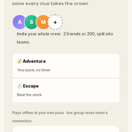
solve every clue takes the crown.
+
A
S
M
Invite your whole crew · 2 friends or 200, split into
teams.
🧭
Adventure
Your pace, no timer
⏱
Escape
Beat the clock
Plays offline at your own pace · live group races need a
connection.