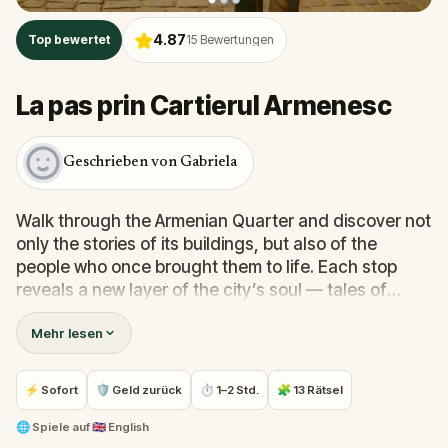
4.87
Top bewertet
15
Bewertungen
La pas prin Cartierul Armenesc
Geschrieben von Gabriela
Walk through the Armenian Quarter and discover not
only the stories of its buildings, but also of the
people who once brought them to life. Each stop
reveals a new layer of the city’s soul — tales of
artists, dreamers, and visionaries who shaped
Mehr lesen
Bucharest’s history. And you won’t walk alone —
your guide, Damian, will lead you through the
streets, sharing the secrets and spirit of this timeless
⚡ Sofort
🛡 Geld zurück
⏱ 1–2 Std.
🧩 13 Rätsel
quarter.
🌐
Spiele auf
🇬🇧 English