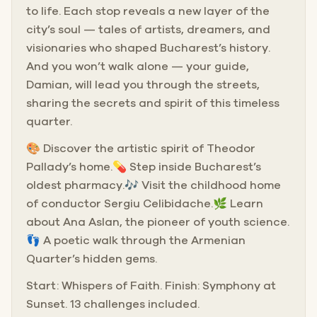
to life. Each stop reveals a new layer of the
city’s soul — tales of artists, dreamers, and
visionaries who shaped Bucharest’s history.
And you won’t walk alone — your guide,
Damian, will lead you through the streets,
sharing the secrets and spirit of this timeless
quarter.
🎨 Discover the artistic spirit of Theodor
Pallady’s home.💊 Step inside Bucharest’s
oldest pharmacy.🎶 Visit the childhood home
of conductor Sergiu Celibidache.🌿 Learn
about Ana Aslan, the pioneer of youth science.
👣 A poetic walk through the Armenian
Quarter’s hidden gems.
Start: Whispers of Faith. Finish: Symphony at
Sunset. 13 challenges included.