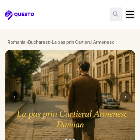
Questo
Romania
>
Bucharest
>
La pas prin Cartierul Armenesc
‹
›