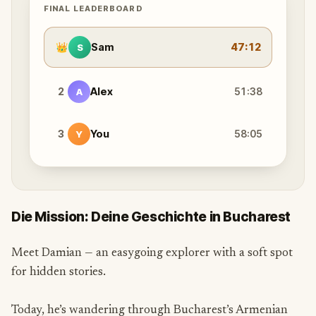
FINAL LEADERBOARD
👑
Sam
47:12
S
2
Alex
51:38
A
3
You
58:05
Y
Die Mission: Deine Geschichte in Bucharest
Meet Damian — an easygoing explorer with a soft spot
for hidden stories.
Today, he’s wandering through Bucharest’s Armenian