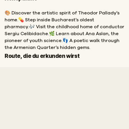
🎨 Discover the artistic spirit of Theodor Pallady’s
home.💊 Step inside Bucharest’s oldest
pharmacy.🎶 Visit the childhood home of conductor
Sergiu Celibidache.🌿 Learn about Ana Aslan, the
pioneer of youth science.👣 A poetic walk through
the Armenian Quarter’s hidden gems.
Start
Ziel
Route, die du erkunden wirst