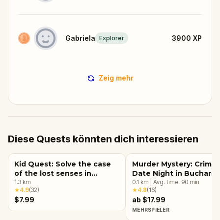
Gabriela
3900
XP
Explorer
Zeig mehr
Diese Quests könnten dich interessieren
Kid Quest: Solve the case
Murder Mystery: Crime
of the lost senses in
Date Night in Buchares
Bucharest
1.3
km
0.1
km
|
Avg. time:
90
min
★
4.9
(
32
)
★
4.8
(
16
)
$7.99
ab $17.99
MEHRSPIELER