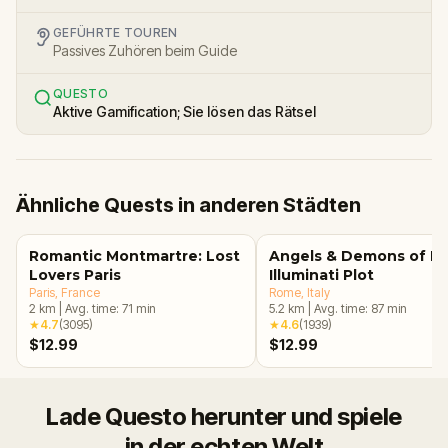
GEFÜHRTE TOUREN
Passives Zuhören beim Guide
QUESTO
Aktive Gamification; Sie lösen das Rätsel
Ähnliche Quests in anderen Städten
Romantic Montmartre: Lost
Angels & Demons of R
Lovers Paris
Illuminati Plot
Paris
, France
Rome
, Italy
2
km
|
Avg. time:
71
min
5.2
km
|
Avg. time:
87
min
★
4.7
(
3095
)
★
4.6
(
1939
)
$12.99
$12.99
Lade Questo herunter und spiele
in der echten Welt