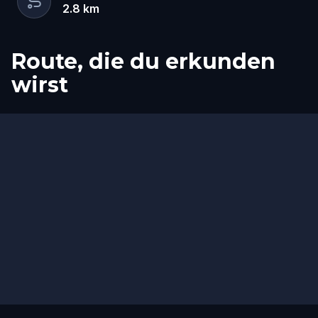
2.8
km
Route, die du erkunden
wirst
Start
Ziel