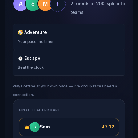
+
A
S
M
2 friends or 200, split into
teams.
🧭
Adventure
Your pace, no timer
⏱
Escape
Beat the clock
Plays offline at your own pace — live group races need a
connection.
FINAL LEADERBOARD
👑
Sam
47:12
S