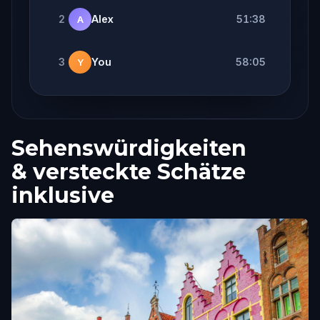
2
Alex
51:38
A
3
You
58:05
Y
Sehenswürdigkeiten
& versteckte Schätze
inklusive