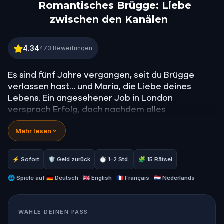
Romantisches Brügge: Liebe
zwischen den Kanälen
Romantisches Brügge: Liebe zwischen den Kanäle
4.34
473
Bewertungen
Es sind fünf Jahre vergangen, seit du Brügge
verlassen hast… und Maria, die Liebe deines
Lebens. Ein angesehener Job in London
versprach Erfolg, doch nachdem alles
auseinandergefallen ist, zählt jetzt nur noch
Mehr lesen
eines: sie zurückzugewinnen.
Schlendere durch die Kopfsteinpflasterstraßen
und märchenhaften Kanäle von Brügge, folge
⚡ Sofort
🛡 Geld zurück
⏱ 1–2 Std.
🧩 15 Rätsel
poetischen Hinweisen, die dich zurück zu
Erinnerungen, verborgenen Orten und hoffentlich
🌐
Spiele auf
🇩🇪 Deutsch · 🇬🇧 English · 🇫🇷 Français · 🇳🇱 Nederlands
– ihrem Herzen führen.
Dies ist nicht nur ein Spaziergang durch eine
WÄHLE DEINEN PASS
wunderschöne Stadt; es ist eine Reise durch