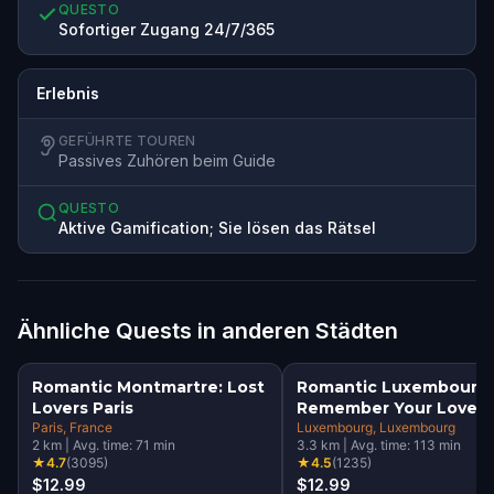
QUESTO
Sofortiger Zugang 24/7/365
Erlebnis
GEFÜHRTE TOUREN
Passives Zuhören beim Guide
QUESTO
Aktive Gamification; Sie lösen das Rätsel
Ähnliche Quests in anderen Städten
Romantic Montmartre: Lost
Romantic Luxembourg:
Lovers Paris
Remember Your Love
Paris
, France
Luxembourg
, Luxembourg
2
km
|
Avg. time:
71
min
3.3
km
|
Avg. time:
113
min
★
4.7
(
3095
)
★
4.5
(
1235
)
$12.99
$12.99