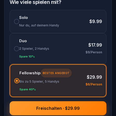
deine Vergangenheit, deine Reue und deine
Wie viele spielen mit?
Hoffnungen. Löse reale Rätsel, entdecke
charmante Ecken mit jemandem, den du liebst,
Solo
und finde wieder, was wirklich zählt. Die Liebe hat
$9.99
dich hierher gebracht. Wird sie euch wieder
Nur du, auf deinem Handy
zusammenbringen?
Duo
$17.99
2 Spieler, 2 Handys
$9/Person
Spare 10%
Fellowship
BESTES ANGEBOT
$29.99
Bis zu 5 Spieler, 5 Handys
$6/Person
Spare 40%
Freischalten · $29.99