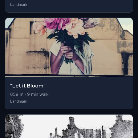
Landmark
"Let it Bloom"
659
m ·
9
min walk
Landmark