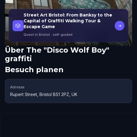
Street Art Bristol: From Banksy to the
Capital of Graffiti Walking Tour &
🎲
→
Escape Game
Quest in Bristol
· self-guided
Über
The "Disco Wolf Boy"
graffiti
Besuch planen
Adresse
Rupert Street, Bristol BS1 2PZ, UK