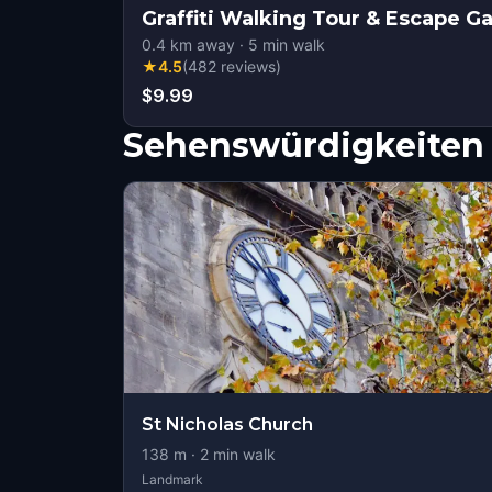
Graffiti Walking Tour & Escape 
0.4
km away
·
5
min walk
★
4.5
(
482
reviews
)
$9.99
Sehenswürdigkeiten 
St Nicholas Church
138
m ·
2
min walk
Landmark