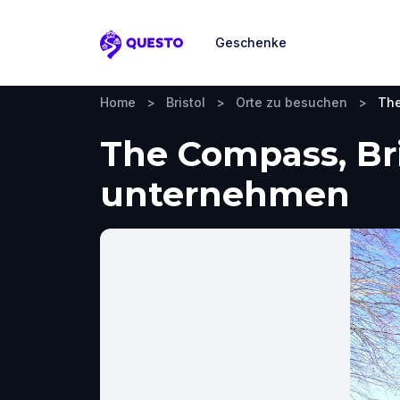
Geschenke
Questo
Home
>
Bristol
>
Orte zu besuchen
>
Th
The Compass, Bri
unternehmen