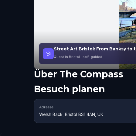
Street Art Bristol: From Banksy to 
🎲
Quest in Bristol
· self-guided
Über
The Compass
Besuch planen
Adresse
Welsh Back, Bristol BS1 4AN, UK