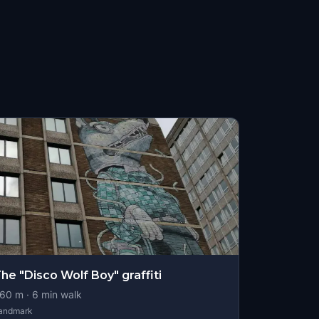
he "Disco Wolf Boy" graffiti
60
m ·
6
min walk
andmark