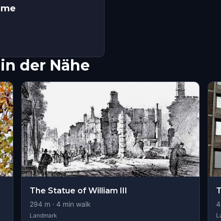
Game
in der Nähe
The Statue of William III
T
294
m ·
4
min walk
4
Landmark
L