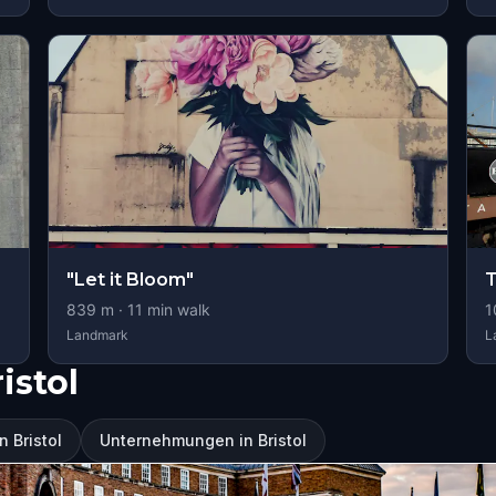
"Let it Bloom"
T
839
m ·
11
min walk
1
Landmark
L
istol
 Bristol
Unternehmungen in Bristol