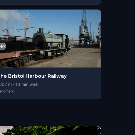
he Bristol Harbour Railway
007
m ·
13
min walk
andmark