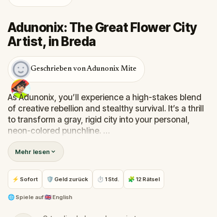
Adunonix: The Great Flower City
Artist, in Breda
Geschrieben von Adunonix Mite
As Adunonix, you’ll experience a high-stakes blend
of creative rebellion and stealthy survival. It’s a thrill
to transform a gray, rigid city into your personal,
neon-colored punchline.
Mehr lesen
Players should dive in for the unique "Renaissance"
mechanics and the emotional weight of defying a
master.
⚡ Sofort
🛡 Geld zurück
⏱ 1 Std.
🧩 12 Rätsel
Will your art live forever, or will the "Toad Officials"
🌐
Spiele auf
🇬🇧 English
scrub you from history?