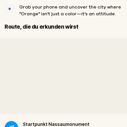
Grab your phone and uncover the city where
"Orange" isn't just a color—it's an attitude.
Start
Ziel
Route, die du erkunden wirst
Startpunkt
Nassaumonument