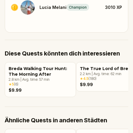
Lucia Melani
3010
XP
Champion
Diese Quests könnten dich interessieren
Breda Walking Tour Hunt:
The True Lord of Bred
The Morning After
2.2
km
|
Avg. time:
62
min
★
4.5
(
180
)
2.8
km
|
Avg. time:
57
min
★
5
(
6
)
$9.99
$9.99
Ähnliche Quests in anderen Städten