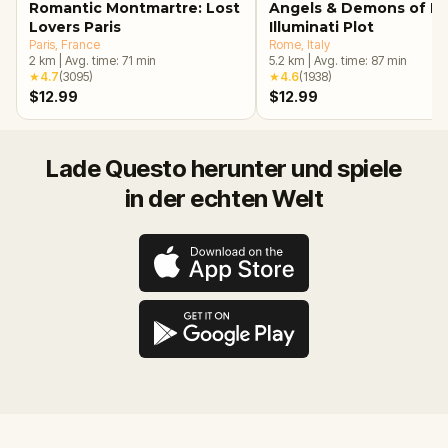
Romantic Montmartre: Lost
Angels & Demons of R
Lovers Paris
Illuminati Plot
Paris
, France
Rome
, Italy
2
km
|
Avg. time:
71
min
5.2
km
|
Avg. time:
87
min
★
4.7
(
3095
)
★
4.6
(
1938
)
$12.99
$12.99
Lade Questo herunter und spiele
in der echten Welt