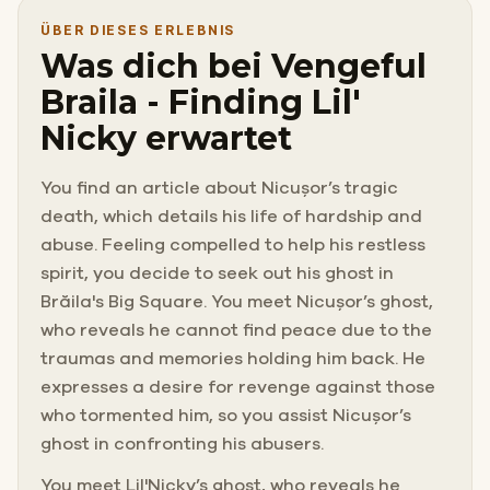
ÜBER DIESES ERLEBNIS
Was dich bei Vengeful
Braila - Finding Lil'
Nicky erwartet
You find an article about Nicușor’s tragic
death, which details his life of hardship and
abuse. Feeling compelled to help his restless
spirit, you decide to seek out his ghost in
Brăila's Big Square. You meet Nicușor’s ghost,
who reveals he cannot find peace due to the
traumas and memories holding him back. He
expresses a desire for revenge against those
who tormented him, so you assist Nicușor’s
ghost in confronting his abusers.
You meet Lil'Nicky’s ghost, who reveals he