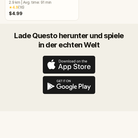
2.9
km
|
Avg. time:
91
min
★
4.9
(
16
)
$4.99
Lade Questo herunter und spiele
in der echten Welt