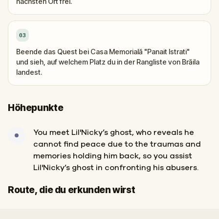
nächsten Ort frei.
03
Beende das Quest bei Casa Memorială "Panait Istrati"
und sieh, auf welchem Platz du in der Rangliste von Brăila
landest.
Höhepunkte
You meet Lil'Nicky’s ghost, who reveals he
cannot find peace due to the traumas and
memories holding him back, so you assist
Lil'Nicky’s ghost in confronting his abusers.
Start
Ziel
Route, die du erkunden wirst