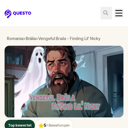
Questo
Romania
>
Brăila
>
Vengeful Braila - Finding Lil' Nicky
5
Top bewertet
1
Bewertungen