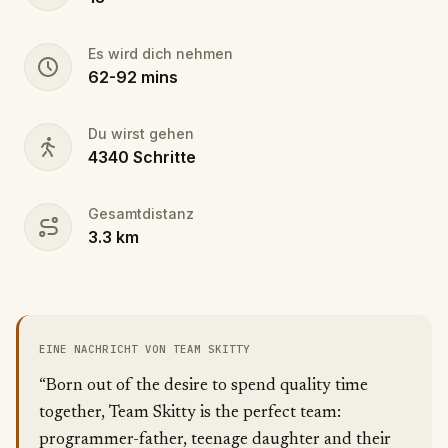
Es wird dich nehmen
62
-
92
mins
Du wirst gehen
4340
Schritte
Gesamtdistanz
3.3
km
EINE NACHRICHT VON TEAM SKITTY
“Born out of the desire to spend quality time
together, Team Skitty is the perfect team:
programmer-father, teenage daughter and their