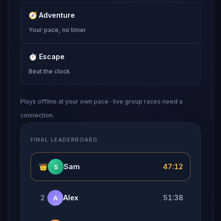
🧭
Adventure
Your pace, no timer
⏱
Escape
Beat the clock
Plays offline at your own pace · live group races need a
connection.
FINAL LEADERBOARD
👑
Sam
47:12
S
2
Alex
51:38
A