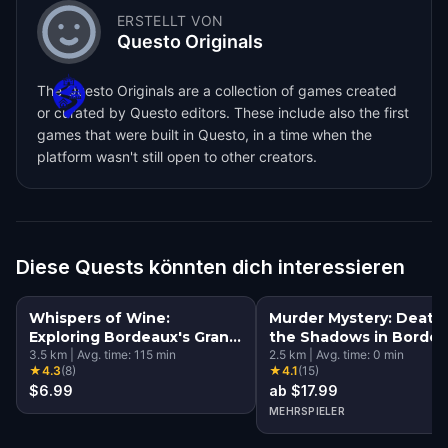
ERSTELLT VON
Questo Originals
The Questo Originals are a collection of games created
or curated by Questo editors. These include also the first
games that were built in Questo, in a time when the
platform wasn't still open to other creators.
Diese Quests könnten dich interessieren
Whispers of Wine:
Murder Mystery: Death 
Exploring Bordeaux's Grand
the Shadows in Borde
Crus
3.5
km
|
Avg. time:
115
min
2.5
km
|
Avg. time:
0
min
★
4.3
(
8
)
★
4.1
(
15
)
$6.99
ab $17.99
MEHRSPIELER