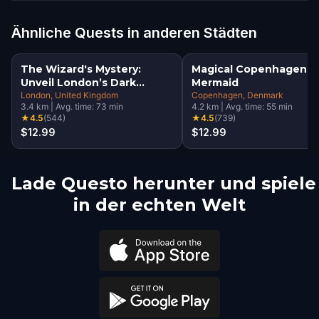
Ähnliche Quests in anderen Städten
The Wizard's Mystery:
Magical Copenhagen: Li
Unveil London’s Dark
Mermaid
Secrets Escape Game
London
, United Kingdom
Copenhagen
, Denmark
3.4
km
|
Avg. time:
73
min
4.2
km
|
Avg. time:
55
min
★
4.5
(
544
)
★
4.5
(
739
)
$12.99
$12.99
Lade Questo herunter und spiele
in der echten Welt