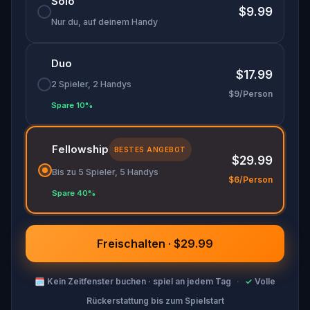
Solo
Erbe von Bordeaux schützen?
$9.99
Nur du, auf deinem Handy
Duo
$17.99
2 Spieler, 2 Handys
$9/Person
Spare 10%
Fellowship
BESTES ANGEBOT
$29.99
Bis zu 5 Spieler, 5 Handys
$6/Person
Spare 40%
Freischalten · $29.99
🗓
Kein Zeitfenster buchen · spiel an jedem Tag
·
✓
Volle
Rückerstattung bis zum Spielstart