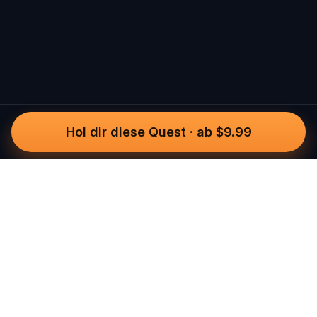
Hol dir diese Quest
·
ab $9.99
Questo
In einer zunehmend digitalen Welt
bringt dich Questo zurück ins echte