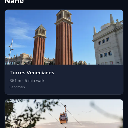
Nähe
Torres Venecianes
351
m ·
5
min walk
Landmark