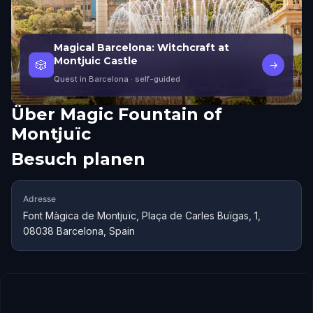
Magical Barcelona: Witchcraft at
Montjuic Castle
🎲
→
Quest in Barcelona
· self-guided
Über
Magic Fountain of
Montjuïc
Besuch planen
Adresse
Font Màgica de Montjuïc, Plaça de Carles Buïgas, 1,
08038 Barcelona, Spain