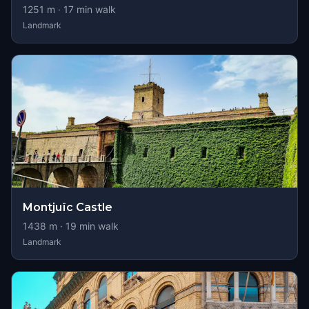
1251
m ·
17
min walk
Landmark
Montjuïc Castle
1438
m ·
19
min walk
Landmark