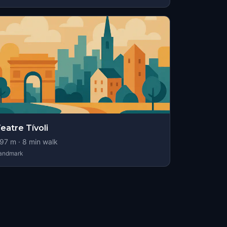
eatre Tívoli
97
m ·
8
min walk
andmark