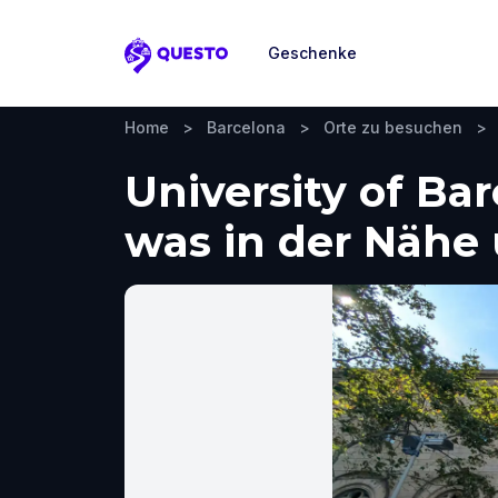
Geschenke
Questo
Home
>
Barcelona
>
Orte zu besuchen
>
University of Ba
was in der Näh