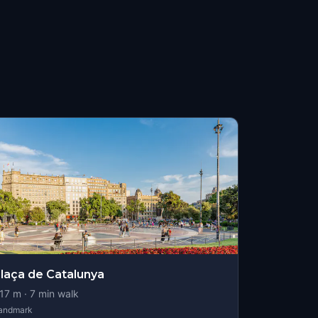
laça de Catalunya
17
m ·
7
min walk
andmark