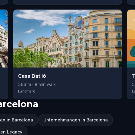
Casa Batlló
T
566
m ·
8
min walk
5
Landmark
L
arcelona
en in Barcelona
Unternehmungen in Barcelona
dden Legacy