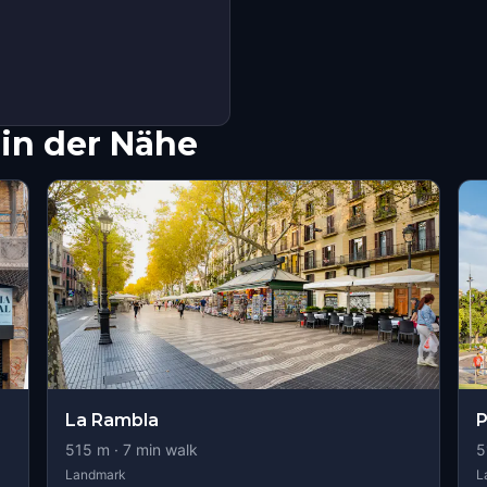
in der Nähe
La Rambla
P
515
m ·
7
min walk
5
Landmark
L