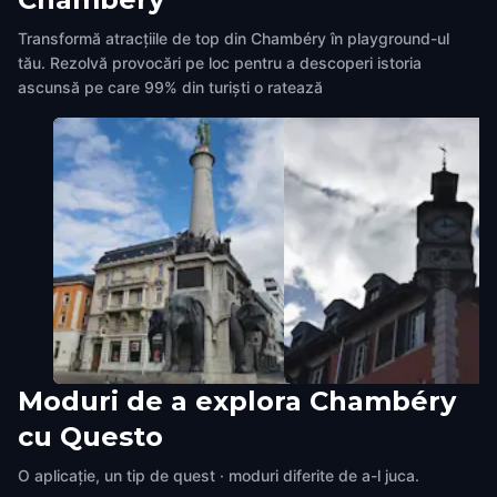
Transformă atracțiile de top din Chambéry în playground-ul
tău. Rezolvă provocări pe loc pentru a descoperi istoria
ascunsă pe care 99% din turiști o ratează
Moduri de a explora Chambéry
La Fontaine des Eléphants
The clock
cu Questo
Chambéry
,
France
Chambéry
,
France
O aplicație, un tip de quest · moduri diferite de a-l juca.