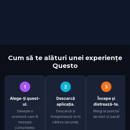
Cum să te alături unei experiențe
Questo
1
2
3
Alege-ți quest-
Descarcă
Începe și
ul.
aplicația.
distrează-te.
Găsește o
Descarcă și
Mergi la punctul
aventură care îți
înregistrează-te în
de start și joacă!
trezește
câteva secunde.
curiozitatea.