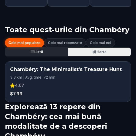
Toate quest-urile din
Chambéry
Cele mai populare
Cele mai recenzate
Cele mai noi
Listă
Hartă
Chambéry: The Minimalist’s Treasure Hunt
3.3 km | Avg. time: 72 min
4.67
$7.99
Explorează 13 repere din
Chambéry: cea mai bună
modalitate de a descoperi
Chambéry