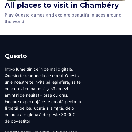
All places to visit in Chambéry
Play Questo games and explore beautiful places around
La Fontaine des
The clock
Galerie Eurêka
Eléphants
the world
Chambéry
,
France
Chambéry
,
France
Chambéry
,
France
Questo
Într-o lume din ce în ce mai digitală,
Questo te readuce la ce e real. Quests-
urile noastre te invită să ieși afară, să te
conectezi cu oamenii și să creezi
amintiri de neuitat – oraș cu oraș.
Fiecare experiență este creată pentru a
fi trăită pe jos, jucată și simțită, de o
comunitate globală de peste 30.000
de povestitori.