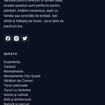
Gândite pentru aventuri în lumea reală,
aceste questuri sunt perfecte pentru
plimbări, întâlniri romantice, ieșiri cu
familia sau activități de echipă. Ieși
afară și trăiește pe bune,– jocul ăsta se
joacă pe jos.
QUESTO
Experiențe
Cadouri
Abonamente
Abonamente City Quest
Vânători de Comori
Tururi pietonale
Tururi cu fantome
Istorie și cultură
Artă și arhitectură
Natură și parcuri