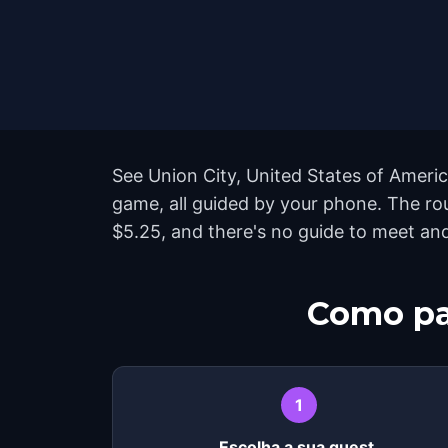
See Union City, United States of Americ
game, all guided by your phone. The ro
$5.25, and there's no guide to meet and
Como pa
1
Escolha a sua quest.