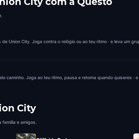
nion City com a Questo
r.
e Union City. Joga contra o relógio ou ao teu ritmo · e leva um gru
elo caminho. Joga ao teu ritmo, pausa e retoma quando quiseres · e
ion City
 família e amigos.