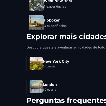
West New York
1
experiências
Hoboken
3
experiências
Explorar mais cidade
Descubra quests e aventuras em cidades de todo
New York City
51 quests
London
60 quests
Perguntas frequente