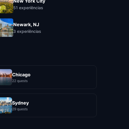
New York City
51
experiências
Newark, NJ
3
experiências
Chicago
22 quests
Sydney
29 quests