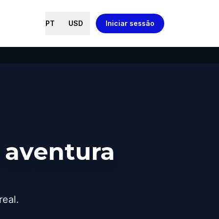
PT
USD
Iniciar sessão
 aventura
real.