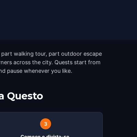
, part walking tour, part outdoor escape
ers across the city. Quests start from
and pause whenever you like.
a Questo
3
Comece e divirta-se.