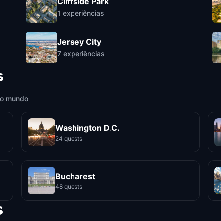
Cliffside Park
1
experiências
Jersey City
7
experiências
s
 o mundo
Washington D.C.
24 quests
Bucharest
48 quests
s