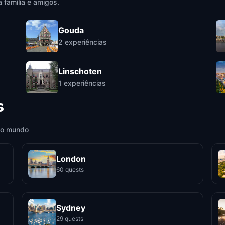
 família e amigos.
Gouda
2
experiências
Linschoten
1
experiências
s
 o mundo
London
60 quests
Sydney
29 quests