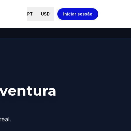
PT
USD
Iniciar sessão
ventura
real.