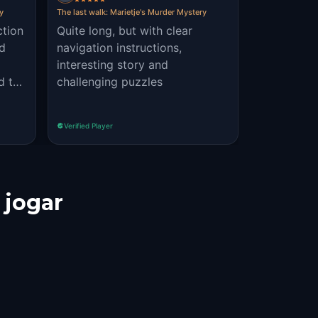
ry
The last walk: Marietje's Murder Mystery
ction
Quite long, but with clear
nd
navigation instructions,
interesting story and
d to
challenging puzzles
of
cult
Verified Player
made
 jogar