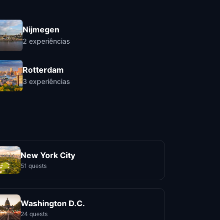
Nijmegen
2
experiências
Rotterdam
3
experiências
New York City
51 quests
Washington D.C.
24 quests