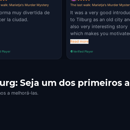
 walk: Marietje's Murder Mystery
The last walk: Marietje's Murder Myste
orma muy divertida de
It was a very good introdu
er la ciudad.
to Tilburg as an old city a
also very interesting story
which makes you motivate
know more about it. Some 
Read more
the puzzles were a bit diffi
d Player
Verified Player
but I like that. Because it 
me to challenge myself.
Generally I recommend it.
urg: Seja um dos primeiros a
os a melhorá-las.