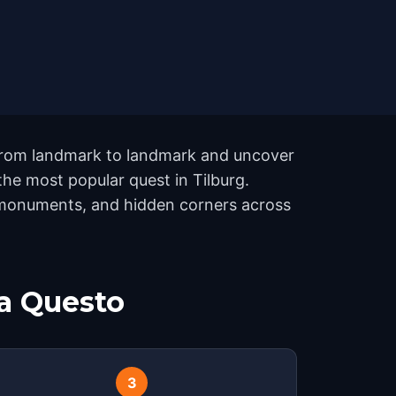
s from landmark to landmark and uncover
 the most popular quest in Tilburg.
s, monuments, and hidden corners across
a Questo
3