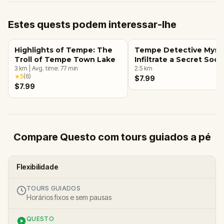
Estes quests podem interessar-lhe
Highlights of Tempe: The
Tempe Detective Myste
Troll of Tempe Town Lake
Infiltrate a Secret Soci
3
km
|
Avg. time:
77
min
2.5
km
★
5
(
6
)
$7.99
$7.99
Compare Questo com tours guiados a pé
Flexibilidade
TOURS GUIADOS
Horários fixos e sem pausas
QUESTO