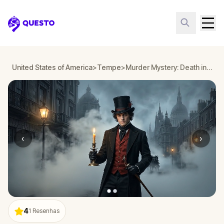
Questo
United States of America
>
Tempe
>
Murder Mystery: Death in the Shadows in Tempe
‹
›
4
1
Resenhas