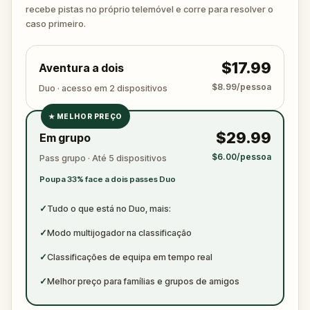
ready to jot down all the crucial evidence.
recebe pistas no próprio telemóvel e corre para resolver o
caso primeiro.
$17.99
Aventura a dois
$8.99/pessoa
Duo · acesso em 2 dispositivos
★
MELHOR PREÇO
✓
$29.99
Em grupo
✓
$6.00/pessoa
Pass grupo · Até 5 dispositivos
✓
Poupa 33% face a dois passes Duo
✓
✓
Tudo o que está no Duo, mais:
✓
Modo multijogador na classificação
✓
Classificações de equipa em tempo real
✓
Melhor preço para famílias e grupos de amigos