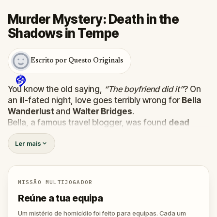
Murder Mystery: Death in the
Shadows in Tempe
Escrito por Questo Originals
You know the old saying,
“The boyfriend did it”
? On
an ill-fated night, love goes terribly wrong for
Bella
Wanderlust
and
Walter Bridges
.
Bella, a famous travel blogger, was found
dead
during a ghost tour led by the theatrical
Percy
Ler mais
Shadows
. Now, it’s up to you to uncover the truth.
Was it Walter, the obsessed boyfriend? Percy, the
ghost tour guide with a flair for the dramatic? Or is
someone else hiding in the shadows?
MISSÃO MULTIJOGADOR
🔎
Gather clues, interrogate suspects, and
Reúne a tua equipa
expose the real murderer before they strike
again. Make sure to have your pen and paper
Um mistério de homicídio foi feito para equipas. Cada um