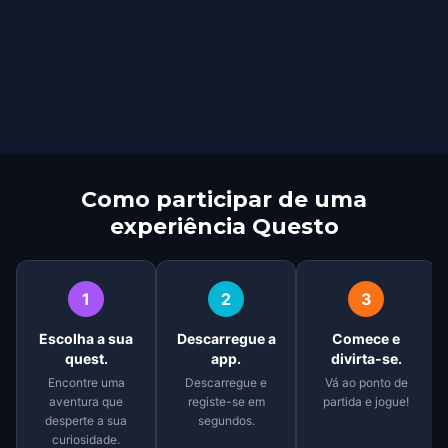
Como participar de uma
experiência Questo
1
2
3
Escolha a sua
Descarregue a
Comece e
quest.
app.
divirta-se.
Encontre uma
Descarregue e
Vá ao ponto de
aventura que
registe-se em
partida e jogue!
desperte a sua
segundos.
curiosidade.