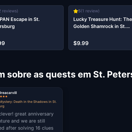
2
reviews)
5
(
1
review)
PAN Escape in St.
Lucky Treasure Hunt: The
rsburg
Golden Shamrock in St.
Petersburg
99
$9.99
m sobre as quests em St. Pete
reacarvill
Mystery: Death in the Shadows in St.
urg
clever! great anniversary
ture and we are still
ed after solving 16 clues