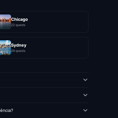
Chicago
22 quests
Sydney
29 quests
dência?