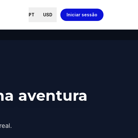
PT
USD
Iniciar sessão
ma aventura
real.