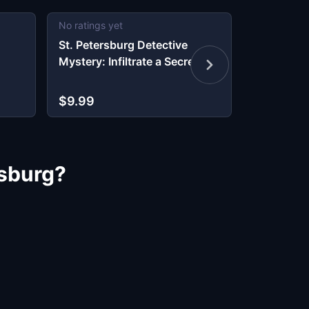
No ratings yet
4.25
(
2
re
St. Petersburg Detective
Kid Quest:
Mystery: Infiltrate a Secret
the lost s
Society!
Petersbur
$9.99
$9.99
rsburg?