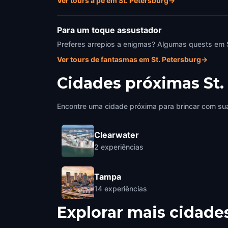
Ver tours a pé em St. Petersburg
→
Para um toque assustador
Preferes arrepios a enigmas? Algumas quests em 
Ver tours de fantasmas em St. Petersburg
→
Cidades próximas
St.
Encontre uma cidade próxima para brincar com sua
Clearwater
2
experiências
Tampa
14
experiências
Explorar mais cidade