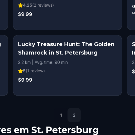
4.25
(
2
reviews)
a
$9.99
M
g
Lucky Treasure Hunt: The Golden
Shamrock in St. Petersburg
I
2.2 km | Avg. time: 90 min
2
5
(
1
review)
$
$9.99
1
2
res em
St. Petersburg