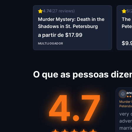
4.74
(
27
reviews)
5
(
Murder Mystery: Death in the
The 
Shadows in St. Petersburg
Pete
a partir de $17.99
$9.
MULTIJOGADOR
O que as pessoas dize
4.7
and
Murder 
Petersb
very 
adven
marri