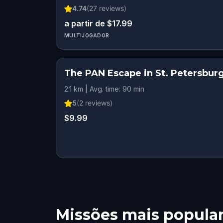
4.74
(
27
reviews)
a partir de $17.99
MULTIJOGADOR
The PAN Escape in St. Petersbur
2.1 km | Avg. time: 90 min
5
(
2
reviews)
$9.99
Missões mais popula