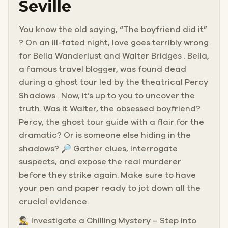
Seville
You know the old saying, “The boyfriend did it”
? On an ill-fated night, love goes terribly wrong
for Bella Wanderlust and Walter Bridges . Bella,
a famous travel blogger, was found dead
during a ghost tour led by the theatrical Percy
Shadows . Now, it’s up to you to uncover the
truth. Was it Walter, the obsessed boyfriend?
Percy, the ghost tour guide with a flair for the
dramatic? Or is someone else hiding in the
shadows? 🔎 Gather clues, interrogate
suspects, and expose the real murderer
before they strike again. Make sure to have
your pen and paper ready to jot down all the
crucial evidence.
🕵️‍♂️ Investigate a Chilling Mystery – Step into