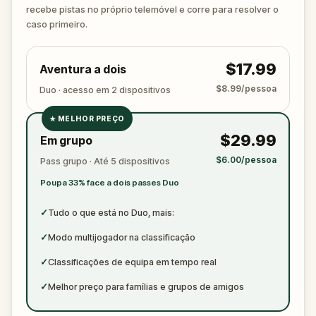
ready to jot down all the crucial evidence.
recebe pistas no próprio telemóvel e corre para resolver o
caso primeiro.
$17.99
Aventura a dois
$8.99/pessoa
Duo · acesso em 2 dispositivos
★
MELHOR PREÇO
✓
$29.99
Em grupo
✓
$6.00/pessoa
Pass grupo · Até 5 dispositivos
✓
Poupa 33% face a dois passes Duo
✓
✓
Tudo o que está no Duo, mais:
✓
Modo multijogador na classificação
✓
Classificações de equipa em tempo real
✓
Melhor preço para famílias e grupos de amigos