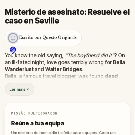
Misterio de asesinato: Resuelve el
caso en Seville
Escrito por Questo Originals
You know the old saying,
“The boyfriend did it”
? On
an ill-fated night, love goes terribly wrong for
Bella
Wanderlust
and
Walter Bridges
.
Bella, a famous travel blogger, was found
dead
during a ghost tour led by the theatrical
Percy
Ler mais
Shadows
. Now, it’s up to you to uncover the truth.
Was it Walter, the obsessed boyfriend? Percy, the
ghost tour guide with a flair for the dramatic? Or is
someone else hiding in the shadows?
MISSÃO MULTIJOGADOR
🔎
Gather clues, interrogate suspects, and
Reúne a tua equipa
expose the real murderer before they strike
again. Make sure to have your pen and paper
Um mistério de homicídio foi feito para equipas. Cada um