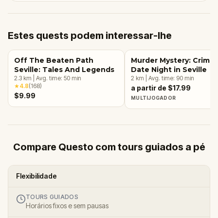
Estes quests podem interessar-lhe
Off The Beaten Path
Murder Mystery: Crime
Seville: Tales And Legends
Date Night in Seville
2.3
km
|
Avg. time:
50
min
2
km
|
Avg. time:
90
min
★
4.8
(
168
)
a partir de $17.99
$9.99
MULTIJOGADOR
Compare Questo com tours guiados a pé
Flexibilidade
TOURS GUIADOS
Horários fixos e sem pausas