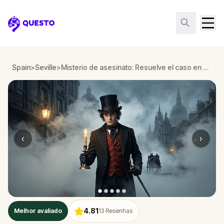
Questo
Spain
>
Seville
>
Misterio de asesinato: Resuelve el caso en Seville
‹
›
4.81
Melhor avaliado
13
Resenhas