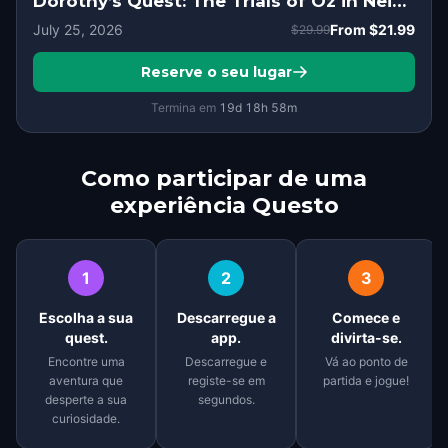
Dorothy’s Quest: The Trials of Oz in Neighborhood of the Arts, Rochester, NY
July 25, 2026
From
$21.99
$29.99
Reserve o seu lugar
Termina em
19d
18
h
58
m
Como participar de uma
experiência Questo
1
2
3
Escolha a sua
Descarregue a
Comece e
quest.
app.
divirta-se.
Encontre uma
Descarregue e
Vá ao ponto de
aventura que
registe-se em
partida e jogue!
desperte a sua
segundos.
curiosidade.