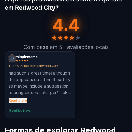
em Redwood City?
4.4
Com base em 5+ avaliações locais
minpinmama
The Oz Escape in Redwood City
had such a great time! although
the app eats up a ton of battery
so maybe include a suggestion
to bring external charger/ make
sure phone is at 100% in the
Read more
description
Verified Player
Formas de explorar Redwood