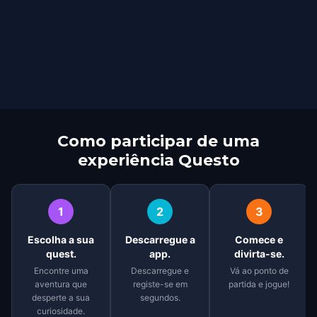
Como participar de uma
experiência Questo
1
2
3
Escolha a sua
Descarregue a
Comece e
quest.
app.
divirta-se.
Encontre uma
Descarregue e
Vá ao ponto de
aventura que
registe-se em
partida e jogue!
desperte a sua
segundos.
curiosidade.