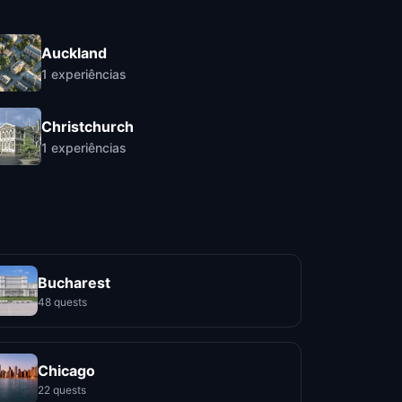
Auckland
1
experiências
Christchurch
1
experiências
Bucharest
48 quests
Chicago
22 quests