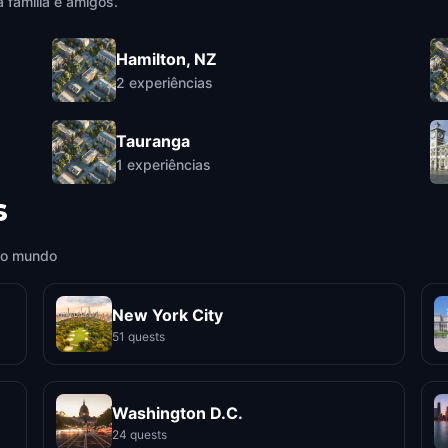
 família e amigos.
Hamilton, NZ
2
experiências
Tauranga
1
experiências
s
 o mundo
New York City
51 quests
Washington D.C.
24 quests