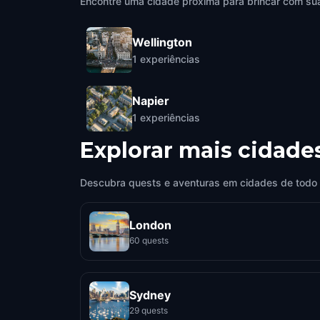
Encontre uma cidade próxima para brincar com sua
Wellington
1
experiências
Napier
1
experiências
Explorar mais cidade
Descubra quests e aventuras em cidades de todo
London
60 quests
Sydney
29 quests