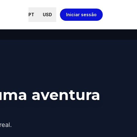
PT
USD
Iniciar sessão
uma aventura
real.