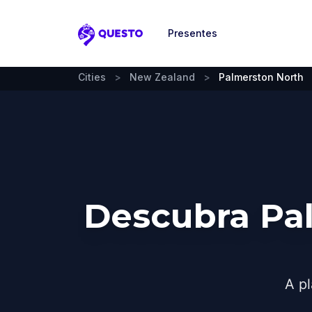
Presentes
Questo
Cities
>
New Zealand
>
Palmerston North
Descubra Pa
A pl