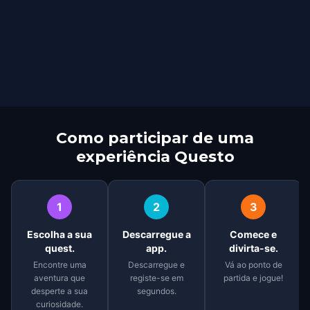
Como participar de uma
experiência Questo
1
2
3
Escolha a sua
Descarregue a
Comece e
quest.
app.
divirta-se.
Encontre uma
Descarregue e
Vá ao ponto de
aventura que
registe-se em
partida e jogue!
desperte a sua
segundos.
curiosidade.