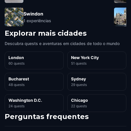
Swindon
1
experiências
Explorar mais cidades
Descubra quests e aventuras em cidades de todo o mundo
London
New York City
60 quests
51 quests
Bucharest
Sydney
48 quests
29 quests
Washington D.C.
Chicago
24 quests
22 quests
Perguntas frequentes