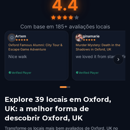
4.4
Com base em 185+ avaliações locais
Artem
ginamarie
Oxford Famous Alumni: City Tour &
Murder Mystery: Death in the
Escape Game Adventure
Shadows in Oxford, UK
Nice walk
we loved it from start to fini
Verified Player
Verified Player
Explore 39 locais em Oxford,
UK: a melhor forma de
descobrir Oxford, UK
Transforme os locais mais bem avaliados de Oxford, UK no