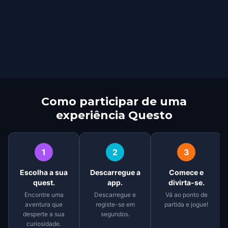
Como participar de uma
experiência Questo
1
2
3
Escolha a sua
Descarregue a
Comece e
quest.
app.
divirta-se.
Encontre uma
Descarregue e
Vá ao ponto de
aventura que
registe-se em
partida e jogue!
desperte a sua
segundos.
curiosidade.