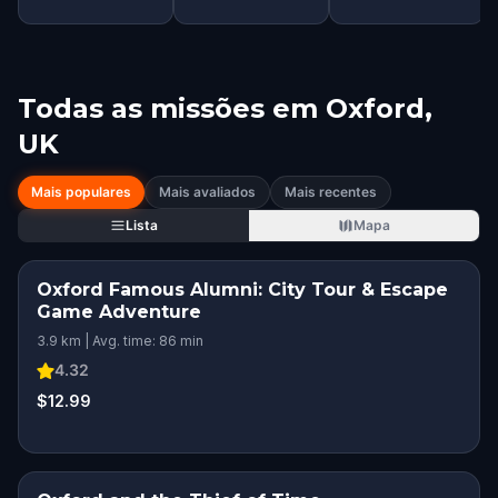
Todas as missões em
Oxford,
UK
Mais populares
Mais avaliados
Mais recentes
Lista
Mapa
Oxford Famous Alumni: City Tour & Escape
Game Adventure
3.9 km | Avg. time: 86 min
4.32
$12.99