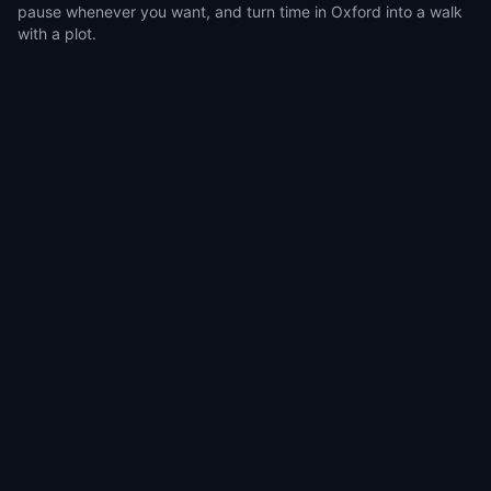
pause whenever you want, and turn time in Oxford into a walk
with a plot.