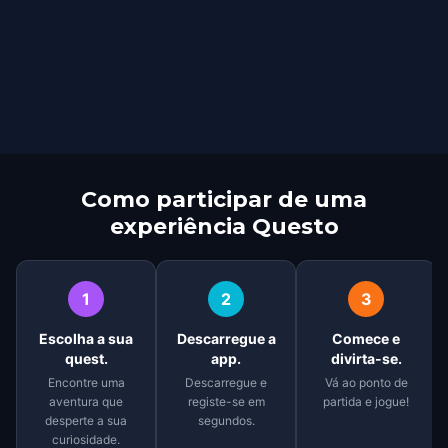
Como participar de uma
experiência Questo
1
2
3
Escolha a sua
Descarregue a
Comece e
quest.
app.
divirta-se.
Encontre uma
Descarregue e
Vá ao ponto de
aventura que
registe-se em
partida e jogue!
desperte a sua
segundos.
curiosidade.