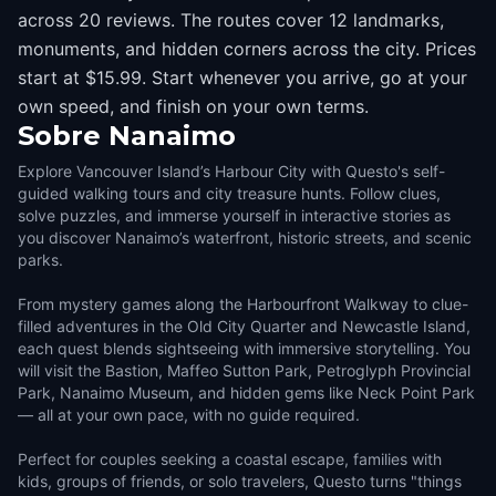
across 20 reviews. The routes cover 12 landmarks,
monuments, and hidden corners across the city. Prices
start at $15.99. Start whenever you arrive, go at your
own speed, and finish on your own terms.
Sobre
Nanaimo
Explore Vancouver Island’s Harbour City with Questo's self-
guided walking tours and city treasure hunts. Follow clues,
solve puzzles, and immerse yourself in interactive stories as
you discover Nanaimo’s waterfront, historic streets, and scenic
parks.
From mystery games along the Harbourfront Walkway to clue-
filled adventures in the Old City Quarter and Newcastle Island,
each quest blends sightseeing with immersive storytelling. You
will visit the Bastion, Maffeo Sutton Park, Petroglyph Provincial
Park, Nanaimo Museum, and hidden gems like Neck Point Park
— all at your own pace, with no guide required.
Perfect for couples seeking a coastal escape, families with
kids, groups of friends, or solo travelers, Questo turns "things