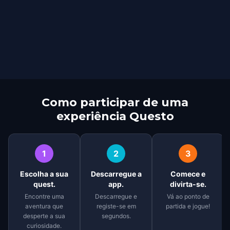
Como participar de uma
experiência Questo
1
2
3
Escolha a sua
Descarregue a
Comece e
quest.
app.
divirta-se.
Encontre uma
Descarregue e
Vá ao ponto de
aventura que
registe-se em
partida e jogue!
desperte a sua
segundos.
curiosidade.