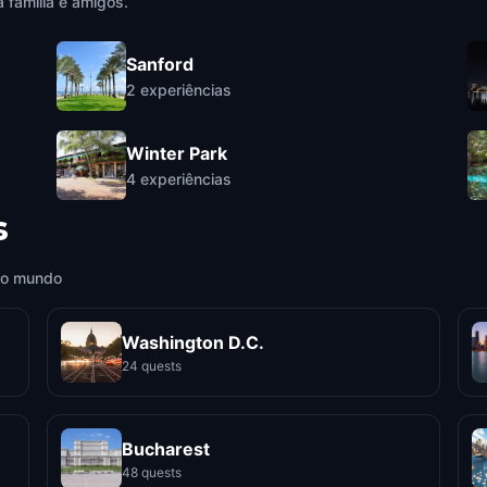
 família e amigos.
Sanford
2
experiências
Winter Park
4
experiências
s
 o mundo
Washington D.C.
24 quests
Bucharest
48 quests