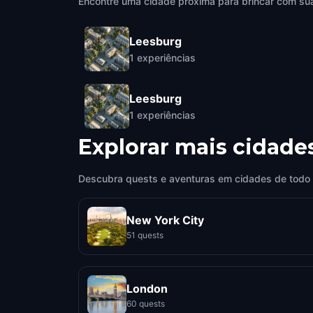
Encontre uma cidade próxima para brincar com sua
Leesburg
1
experiências
Leesburg
1
experiências
Explorar mais cidade
Descubra quests e aventuras em cidades de todo
New York City
51 quests
London
60 quests