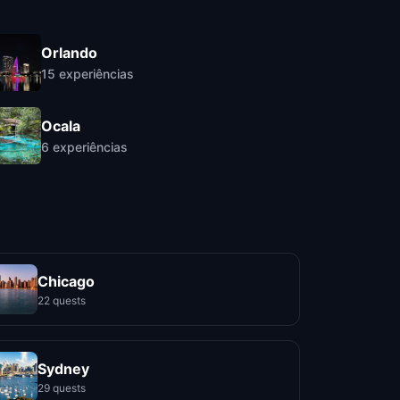
Orlando
15
experiências
Ocala
6
experiências
Chicago
22 quests
Sydney
29 quests