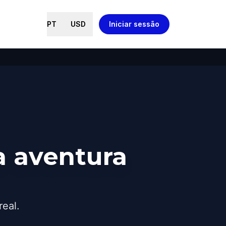
PT
USD
Iniciar sessão
 aventura
real.