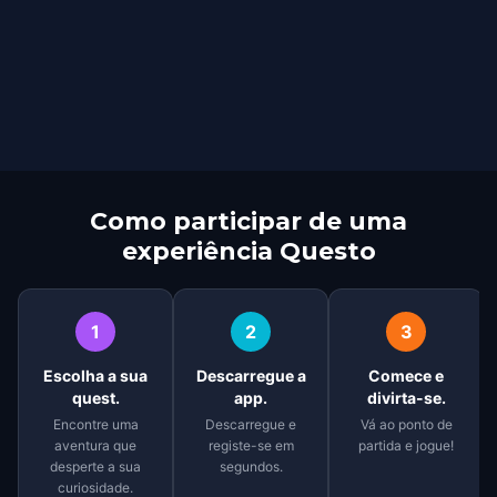
Como participar de uma
experiência Questo
1
2
3
Escolha a sua
Descarregue a
Comece e
quest.
app.
divirta-se.
Encontre uma
Descarregue e
Vá ao ponto de
aventura que
registe-se em
partida e jogue!
desperte a sua
segundos.
curiosidade.