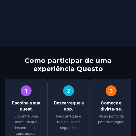
Como participar de uma
experiência Questo
1
2
3
Escolha a sua
Descarregue a
Comece e
quest.
app.
divirta-se.
Encontre uma
Descarregue e
Vá ao ponto de
aventura que
registe-se em
partida e jogue!
desperte a sua
segundos.
curiosidade.