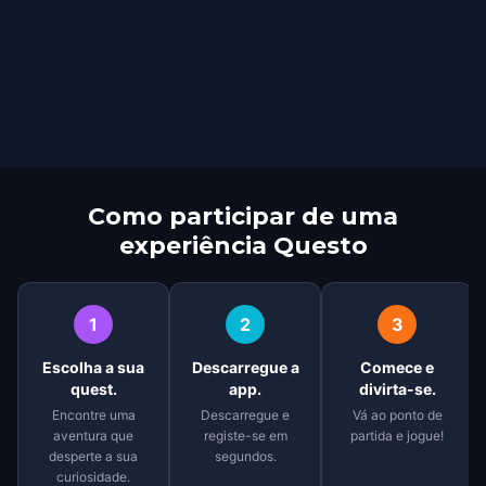
Como participar de uma
experiência Questo
1
2
3
Escolha a sua
Descarregue a
Comece e
quest.
app.
divirta-se.
Encontre uma
Descarregue e
Vá ao ponto de
aventura que
registe-se em
partida e jogue!
desperte a sua
segundos.
curiosidade.