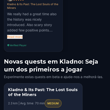
Kladno & Its Past: The Lost Souls of the
Miners
We really had a great time also
the history was nicely
introduced. Also scary story
added few positive points.
Really recommend 🤩
Read more
Verified Player
Novas quests em Kladno: Seja
um dos primeiros a jogar
Experimente estas quests em beta e ajude-nos a melhorá-las.
Kladno & Its Past: The Lost Souls
STEP INTO THE STORY
of the Miners
HIDDEN HISTORY
2.3 km | Avg. time: 70 min
MEDIUM