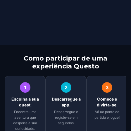
Como participar de uma
experiência Questo
1
2
3
Escolha a sua
Descarregue a
Comece e
quest.
app.
divirta-se.
Encontre uma
Descarregue e
Vá ao ponto de
aventura que
registe-se em
partida e jogue!
desperte a sua
segundos.
curiosidade.