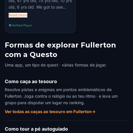
old, 47 yrs old, 15 yrs old, 10 yrs
old, 6 yrs old. We got to see
hidden gems in our city we
Read more
hadn't noticed before touring
Verified Player
the game on foot.
Formas de explorar Fullerton
com a Questo
Uma app, um tipo de quest · várias formas de jogar.
Como caça ao tesouro
Resolve pistas e enigmas em pontos emblemáticos de
Fullerton. Joga contra o relógio ou ao teu ritmo · e leva um
grupo para disputar um lugar no ranking.
Ver todas as caças ao tesouro em Fullerton
→
Como tour a pé autoguiado