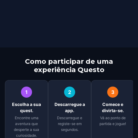
Como participar de uma
experiência Questo
1
2
3
Escolha a sua
Descarregue a
Comece e
quest.
app.
divirta-se.
Encontre uma
Descarregue e
Vá ao ponto de
aventura que
registe-se em
partida e jogue!
desperte a sua
segundos.
curiosidade.